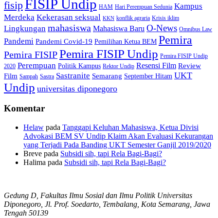
FISIP Undip
fisip
Kampus
HAM
Hari Perempuan Sedunia
Kekerasan seksual
Merdeka
konflik agraria
Krisis iklim
KKN
mahasiswa
O-News
Lingkungan
Mahasiswa Baru
Omnibus Law
Pemira
Pandemi
Pandemi Covid-19
Pemilihan Ketua BEM
Pemira FISIP Undip
Pemira FISIP
Pemira FISIP Undip
Perempuan
Resensi Film
Review
Politik Kampus
2020
Rektor Undip
Sastranite
UKT
Film
Semarang
September Hitam
Sampah
Sastra
Undip
universitas diponegoro
Komentar
Helaw
pada
Tanggapi Keluhan Mahasiswa, Ketua Divisi
Advokasi BEM SV Undip Klaim Akan Evaluasi Kekurangan
yang Terjadi Pada Banding UKT Semester Ganjil 2019/2020
Breve
pada
Subsidi sih, tapi Rela Bagi-Bagi?
Halima
pada
Subsidi sih, tapi Rela Bagi-Bagi?
Gedung D, Fakultas Ilmu Sosial dan Ilmu Politik Universitas
Diponegoro, Jl. Prof. Soedarto, Tembalang, Kota Semarang, Jawa
Tengah 50139