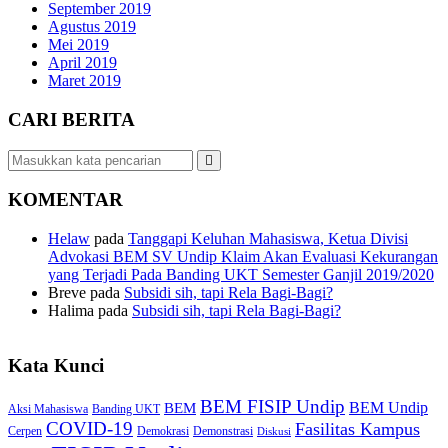
September 2019
Agustus 2019
Mei 2019
April 2019
Maret 2019
CARI BERITA
KOMENTAR
Helaw
pada
Tanggapi Keluhan Mahasiswa, Ketua Divisi
Advokasi BEM SV Undip Klaim Akan Evaluasi Kekurangan
yang Terjadi Pada Banding UKT Semester Ganjil 2019/2020
Breve
pada
Subsidi sih, tapi Rela Bagi-Bagi?
Halima
pada
Subsidi sih, tapi Rela Bagi-Bagi?
Kata Kunci
BEM FISIP Undip
BEM Undip
BEM
Aksi Mahasiswa
Banding UKT
COVID-19
Fasilitas Kampus
Cerpen
Demokrasi
Demonstrasi
Diskusi