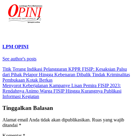
LPM OPINI
See author's posts
Navigasi
Titik Terang Indikasi Pelanggaran KPPR FISIP: Kesaksian Palsu
dari Pihak Pelapor Hingga Kebenaran Dibalik Tindak Kriminalitas
pos
Pembukaan Kotak Berkas
Menyorot Keberjalanan Kampanye Lisan Pemira FISIP 2023:
Rendahnya Animo Warga FISIP Hingga Kurangnya Publikasi
Informasi Kegiatan
Tinggalkan Balasan
Alamat email Anda tidak akan dipublikasikan.
Ruas yang wajib
ditandai
*
Komentar
*