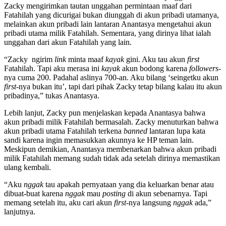
Zacky mengirimkan tautan unggahan permintaan maaf dari
Fatahilah yang dicurigai bukan diunggah di akun pribadi utamanya,
melainkan akun pribadi lain lantaran Anantasya mengetahui akun
pribadi utama milik Fatahilah. Sementara, yang dirinya lihat ialah
unggahan dari akun Fatahilah yang lain.
“Zacky ngirim
link
minta maaf
kayak
gini. Aku tau akun
first
Fatahilah. Tapi aku merasa ini
kayak
akun bodong karena
followers
-
nya cuma 200. Padahal aslinya 700-an. Aku bilang ‘seingetku akun
first
-nya bukan itu’, tapi dari pihak Zacky tetap bilang kalau itu akun
pribadinya,” tukas Anantasya.
Lebih lanjut, Zacky pun menjelaskan kepada Anantasya bahwa
akun pribadi milik Fatahilah bermasalah. Zacky menuturkan bahwa
akun pribadi utama Fatahilah terkena
banned
lantaran lupa kata
sandi karena ingin memasukkan akunnya ke HP teman lain.
Meskipun demikian, Anantasya membenarkan bahwa akun pribadi
milik Fatahilah memang sudah tidak ada setelah dirinya memastikan
ulang kembali.
“Aku
nggak
tau apakah pernyataan yang dia keluarkan benar atau
dibuat-buat karena
nggak
mau
posting
di akun sebenarnya. Tapi
memang setelah itu, aku cari akun
first
-nya langsung
nggak
ada,”
lanjutnya.