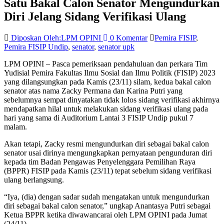
Satu Bakal Calon Senator Mengundurkan
Diri Jelang Sidang Verifikasi Ulang
Diposkan Oleh:LPM OPINI
0 Komentar
Pemira FISIP
,
Pemira FISIP Undip
,
senator
,
senator upk
LPM OPINI – Pasca pemeriksaan pendahuluan dan perkara Tim
Yudisial Pemira Fakultas Ilmu Sosial dan Ilmu Politik (FISIP) 2023
yang dilangsungkan pada Kamis (23/11) silam, kedua bakal calon
senator atas nama Zacky Permana dan Karina Putri yang
sebelumnya sempat dinyatakan tidak lolos sidang verifikasi akhirnya
mendapatkan hilal untuk melakukan sidang verifikasi ulang pada
hari yang sama di Auditorium Lantai 3 FISIP Undip pukul 7
malam.
Akan tetapi, Zacky resmi mengundurkan diri sebagai bakal calon
senator usai dirinya mengungkapkan pernyataan pengunduran diri
kepada tim Badan Pengawas Penyelenggara Pemilihan Raya
(BPPR) FISIP pada Kamis (23/11) tepat sebelum sidang verifikasi
ulang berlangsung.
“Iya, (dia) dengan sadar sudah mengatakan untuk mengundurkan
diri sebagai bakal calon senator,” ungkap Anantasya Putri sebagai
Ketua BPPR ketika diwawancarai oleh LPM OPINI pada Jumat
(24/11).