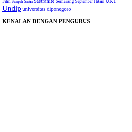
Sastranite
UKT
Film
Semarang
September Hitam
Sampah
Sastra
Undip
universitas diponegoro
KENALAN DENGAN PENGURUS