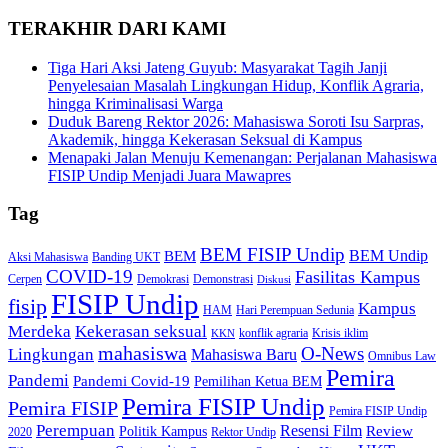
TERAKHIR DARI KAMI
Tiga Hari Aksi Jateng Guyub: Masyarakat Tagih Janji
Penyelesaian Masalah Lingkungan Hidup, Konflik Agraria,
hingga Kriminalisasi Warga
Duduk Bareng Rektor 2026: Mahasiswa Soroti Isu Sarpras,
Akademik, hingga Kekerasan Seksual di Kampus
Menapaki Jalan Menuju Kemenangan: Perjalanan Mahasiswa
FISIP Undip Menjadi Juara Mawapres
Tag
BEM FISIP Undip
BEM Undip
BEM
Aksi Mahasiswa
Banding UKT
COVID-19
Fasilitas Kampus
Cerpen
Demokrasi
Demonstrasi
Diskusi
FISIP Undip
fisip
Kampus
HAM
Hari Perempuan Sedunia
Kekerasan seksual
Merdeka
konflik agraria
Krisis iklim
KKN
mahasiswa
O-News
Lingkungan
Mahasiswa Baru
Omnibus Law
Pemira
Pandemi
Pandemi Covid-19
Pemilihan Ketua BEM
Pemira FISIP Undip
Pemira FISIP
Pemira FISIP Undip
Perempuan
Resensi Film
Review
Politik Kampus
2020
Rektor Undip