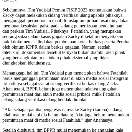
Sebelumnya, Tim Yudisial Pemira FISIP 2023 memutuskan bahwa
Zacky dapat melakukan sidang verifikasi ulang apabila pihaknya
mengunggah permohonan maaf di Instagram pribadi usai dinyatakan
membuat kesaksian palsu pada sidang pemeriksaan pendahuluan
dan perkara Tim Yudisial. Pihaknya, Fatahilah, yang merupakan
seorang saksi dalam kasus gugatan Zacky diketahui menyertakan
bukti dokumentasi tindakan pembukaan kotak berkas peserta Pemira
oleh oknum KPPR dalam berkas gugatan. Namun, setelah
ditelusuri, dokumentasi tersebut ternyata bukan diambil oleh pihak
yang bersangkutan, melainkan pihak eksternal yang tidak
diungkapkan identitasnya.
Menanggapi hal ini, Tim Yudisial pun menetapkan bahwa Fatahilah
harus mengunggah permintaan maaf di akun media sosial Instagram
pribadinya sebagai syarat sidang verifikasi berkas ulang Zacky.
Akan tetapi, BPPR belum juga menemukan adanya unggahan
permintaan maaf dari akun media sosial pribadi milik Fatahilah
jelang sidang verifikasi ulang hendak dimulai.
“Aku sebagai panitia pengawas nanya ke Zacky (karena) sidang
udah mau mulai tapi dia belum datang. Aku juga belum menemukan
permintaan maaf di media sosial Fatahilah,” ujar Anantasya.
Setelah ditelusuri, tim BPPR mulai menemukan kejanggalan kala