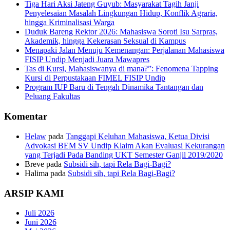
Tiga Hari Aksi Jateng Guyub: Masyarakat Tagih Janji
Penyelesaian Masalah Lingkungan Hidup, Konflik Agraria,
hingga Kriminalisasi Warga
Duduk Bareng Rektor 2026: Mahasiswa Soroti Isu Sarpras,
Akademik, hingga Kekerasan Seksual di Kampus
Menapaki Jalan Menuju Kemenangan: Perjalanan Mahasiswa
FISIP Undip Menjadi Juara Mawapres
Tas di Kursi, Mahasiswanya di mana?”: Fenomena Tapping
Kursi di Perpustakaan FIMEL FISIP Undip
Program IUP Baru di Tengah Dinamika Tantangan dan
Peluang Fakultas
Komentar
Helaw
pada
Tanggapi Keluhan Mahasiswa, Ketua Divisi
Advokasi BEM SV Undip Klaim Akan Evaluasi Kekurangan
yang Terjadi Pada Banding UKT Semester Ganjil 2019/2020
Breve
pada
Subsidi sih, tapi Rela Bagi-Bagi?
Halima
pada
Subsidi sih, tapi Rela Bagi-Bagi?
ARSIP KAMI
Juli 2026
Juni 2026