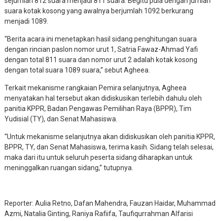
sejumlah 812 suara menjadi 811 suara. Begitu pula dengan jumlah
suara kotak kosong yang awalnya berjumlah 1092 berkurang
menjadi 1089.
“Berita acara ini menetapkan hasil sidang penghitungan suara
dengan rincian paslon nomor urut 1, Satria Fawaz-Ahmad Yafi
dengan total 811 suara dan nomor urut 2 adalah kotak kosong
dengan total suara 1089 suara,” sebut Agheea.
Terkait mekanisme rangkaian Pemira selanjutnya, Agheea
menyatakan hal tersebut akan didiskusikan terlebih dahulu oleh
panitia KPPR, Badan Pengawas Pemilihan Raya (BPPR), Tim
Yudisial (TY), dan Senat Mahasiswa.
“Untuk mekanisme selanjutnya akan didiskusikan oleh panitia KPPR,
BPPR, TY, dan Senat Mahasiswa, terima kasih. Sidang telah selesai,
maka dari itu untuk seluruh peserta sidang diharapkan untuk
meninggalkan ruangan sidang,” tutupnya.
Reporter: Aulia Retno, Dafan Mahendra, Fauzan Haidar, Muhammad
Azmi, Natalia Ginting, Raniya Rafiifa, Taufiqurrahman Alfarisi