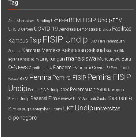
Tag
BEM FISIP Undip
BEM
BEM
Aksi Mahasiswa
Banding UKT
COVID-19
Fasilitas
Undip
Cerpen
Demokrasi
Demonstrasi
Diskusi
FISIP Undip
fisip
Kampus
HAM
Hari Perempuan
Kekerasan seksual
Kampus Merdeka
Sedunia
konflik
KKN
mahasiswa
Lingkungan
Mahasiswa Baru
agraria
Krisis iklim
O-News
Pandemi
Pandemi Covid-19
Pemilihan
Omnibus Law
Pemira FISIP
Pemira
Pemira FISIP
Ketua BEM
Undip
Perempuan
Politik Kampus
Pemira FISIP Undip 2020
Sastranite
Resensi Film
Review Film
Rektor Undip
Sampah
Sastra
Undip
UKT
universitas
Semarang
September Hitam
diponegoro