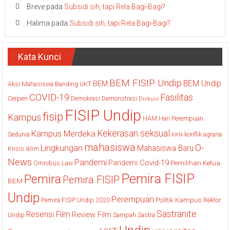
Breve
pada
Subsidi sih, tapi Rela Bagi-Bagi?
Halima
pada
Subsidi sih, tapi Rela Bagi-Bagi?
Kata Kunci
BEM FISIP Undip
BEM Undip
BEM
Aksi Mahasiswa
Banding UKT
COVID-19
Fasilitas
Cerpen
Demokrasi
Demonstrasi
Diskusi
FISIP Undip
fisip
Kampus
HAM
Hari Perempuan
Kekerasan seksual
Kampus Merdeka
Sedunia
konflik agraria
KKN
mahasiswa
O-
Lingkungan
Mahasiswa Baru
Krisis iklim
News
Pandemi
Pandemi Covid-19
Pemilihan Ketua
Omnibus Law
Pemira FISIP
Pemira
Pemira FISIP
BEM
Undip
Perempuan
Politik Kampus
Pemira FISIP Undip 2020
Rektor
Sastranite
Resensi Film
Review Film
Undip
Sampah
Sastra