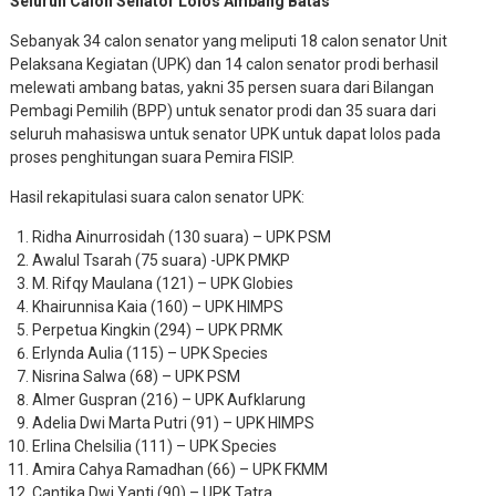
Seluruh Calon Senator Lolos Ambang Batas
Sebanyak 34 calon senator yang meliputi 18 calon senator Unit
Pelaksana Kegiatan (UPK) dan 14 calon senator prodi berhasil
melewati ambang batas, yakni 35 persen suara dari Bilangan
Pembagi Pemilih (BPP) untuk senator prodi dan 35 suara dari
seluruh mahasiswa untuk senator UPK untuk dapat lolos pada
proses penghitungan suara Pemira FISIP.
Hasil rekapitulasi suara calon senator UPK:
Ridha Ainurrosidah (130 suara) – UPK PSM
Awalul Tsarah (75 suara) -UPK PMKP
M. Rifqy Maulana (121) – UPK Globies
Khairunnisa Kaia (160) – UPK HIMPS
Perpetua Kingkin (294) – UPK PRMK
Erlynda Aulia (115) – UPK Species
Nisrina Salwa (68) – UPK PSM
Almer Guspran (216) – UPK Aufklarung
Adelia Dwi Marta Putri (91) – UPK HIMPS
Erlina Chelsilia (111) – UPK Species
Amira Cahya Ramadhan (66) – UPK FKMM
Cantika Dwi Yanti (90) – UPK Tatra