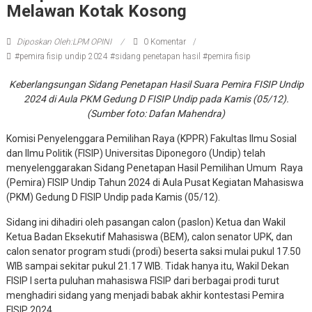
Melawan Kotak Kosong
Diposkan Oleh:LPM OPINI
0 Komentar
#pemira fisip undip 2024 #sidang penetapan hasil #pemira fisip
Keberlangsungan Sidang Penetapan Hasil Suara Pemira FISIP Undip
2024 di Aula PKM Gedung D FISIP Undip pada Kamis (05/12).
(Sumber foto: Dafan Mahendra)
Komisi Penyelenggara Pemilihan Raya (KPPR) Fakultas Ilmu Sosial
dan Ilmu Politik (FISIP) Universitas Diponegoro (Undip) telah
menyelenggarakan Sidang Penetapan Hasil Pemilihan Umum Raya
(Pemira) FISIP Undip Tahun 2024 di Aula Pusat Kegiatan Mahasiswa
(PKM) Gedung D FISIP Undip pada Kamis (05/12).
Sidang ini dihadiri oleh pasangan calon (paslon) Ketua dan Wakil
Ketua Badan Eksekutif Mahasiswa (BEM), calon senator UPK, dan
calon senator program studi (prodi) beserta saksi mulai pukul 17.50
WIB sampai sekitar pukul 21.17 WIB. Tidak hanya itu, Wakil Dekan
FISIP I serta puluhan mahasiswa FISIP dari berbagai prodi turut
menghadiri sidang yang menjadi babak akhir kontestasi Pemira
FISIP 2024.