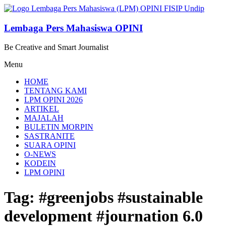
Lompat
ke
konten
Lembaga Pers Mahasiswa OPINI
Be Creative and Smart Journalist
Menu
HOME
TENTANG KAMI
LPM OPINI 2026
ARTIKEL
MAJALAH
BULETIN MORPIN
SASTRANITE
SUARA OPINI
O-NEWS
KODEIN
LPM OPINI
Tag: #greenjobs #sustainable
development #journation 6.0