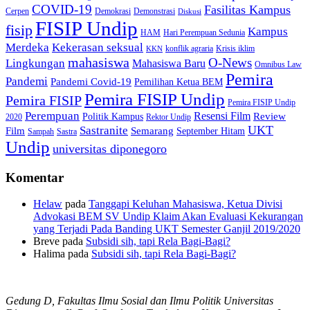
COVID-19
Fasilitas Kampus
Cerpen
Demokrasi
Demonstrasi
Diskusi
FISIP Undip
fisip
Kampus
HAM
Hari Perempuan Sedunia
Kekerasan seksual
Merdeka
konflik agraria
Krisis iklim
KKN
mahasiswa
O-News
Lingkungan
Mahasiswa Baru
Omnibus Law
Pemira
Pandemi
Pandemi Covid-19
Pemilihan Ketua BEM
Pemira FISIP Undip
Pemira FISIP
Pemira FISIP Undip
Perempuan
Resensi Film
Review
Politik Kampus
2020
Rektor Undip
Sastranite
UKT
Film
Semarang
September Hitam
Sampah
Sastra
Undip
universitas diponegoro
Komentar
Helaw
pada
Tanggapi Keluhan Mahasiswa, Ketua Divisi
Advokasi BEM SV Undip Klaim Akan Evaluasi Kekurangan
yang Terjadi Pada Banding UKT Semester Ganjil 2019/2020
Breve
pada
Subsidi sih, tapi Rela Bagi-Bagi?
Halima
pada
Subsidi sih, tapi Rela Bagi-Bagi?
Gedung D, Fakultas Ilmu Sosial dan Ilmu Politik Universitas