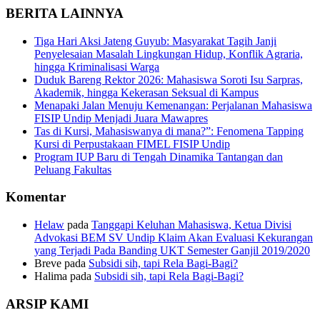
BERITA LAINNYA
Tiga Hari Aksi Jateng Guyub: Masyarakat Tagih Janji
Penyelesaian Masalah Lingkungan Hidup, Konflik Agraria,
hingga Kriminalisasi Warga
Duduk Bareng Rektor 2026: Mahasiswa Soroti Isu Sarpras,
Akademik, hingga Kekerasan Seksual di Kampus
Menapaki Jalan Menuju Kemenangan: Perjalanan Mahasiswa
FISIP Undip Menjadi Juara Mawapres
Tas di Kursi, Mahasiswanya di mana?”: Fenomena Tapping
Kursi di Perpustakaan FIMEL FISIP Undip
Program IUP Baru di Tengah Dinamika Tantangan dan
Peluang Fakultas
Komentar
Helaw
pada
Tanggapi Keluhan Mahasiswa, Ketua Divisi
Advokasi BEM SV Undip Klaim Akan Evaluasi Kekurangan
yang Terjadi Pada Banding UKT Semester Ganjil 2019/2020
Breve
pada
Subsidi sih, tapi Rela Bagi-Bagi?
Halima
pada
Subsidi sih, tapi Rela Bagi-Bagi?
ARSIP KAMI