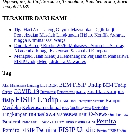
Diponegoro, Jl. Prof. Soedarto, Tembalang, Kota Semarang, Jawa
Tengah 50139
TERAKHIR DARI KAMI
Tiga Hari Aksi Jateng Guyub: Masyarakat Tagih Janji
Penyelesaian Masalah Lingkungan Hidup, Konflik Agraria,
hingga Kriminalisasi Warga
Duduk Bareng Rektor 2026: Mahasiswa Soroti Isu Sarpras,
Akademik, hingga Kekerasan Seksual di Kampus
Menapaki Jalan Menuju Kemenangan: Perjalanan Mahasiswa
FISIP Undip Menjadi Juara Mawapres
Tag
BEM FISIP Undip
BEM Undip
BEM
Aksi Mahasiswa
Banding UKT
COVID-19
Fasilitas Kampus
Cerpen
Demokrasi
Demonstrasi
Diskusi
FISIP Undip
fisip
Kampus
HAM
Hari Perempuan Sedunia
Kekerasan seksual
Merdeka
konflik agraria
Krisis iklim
KKN
mahasiswa
O-News
Lingkungan
Mahasiswa Baru
Omnibus Law
Pemira
Pandemi
Pandemi Covid-19
Pemilihan Ketua BEM
Pemira FISIP Undip
Pemira FISIP
Pemira FISIP Undip