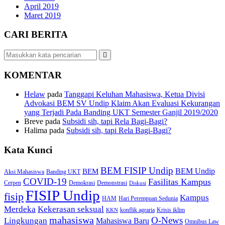
April 2019
Maret 2019
CARI BERITA
KOMENTAR
Helaw
pada
Tanggapi Keluhan Mahasiswa, Ketua Divisi
Advokasi BEM SV Undip Klaim Akan Evaluasi Kekurangan
yang Terjadi Pada Banding UKT Semester Ganjil 2019/2020
Breve
pada
Subsidi sih, tapi Rela Bagi-Bagi?
Halima
pada
Subsidi sih, tapi Rela Bagi-Bagi?
Kata Kunci
BEM FISIP Undip
BEM Undip
BEM
Aksi Mahasiswa
Banding UKT
COVID-19
Fasilitas Kampus
Cerpen
Demokrasi
Demonstrasi
Diskusi
FISIP Undip
fisip
Kampus
HAM
Hari Perempuan Sedunia
Kekerasan seksual
Merdeka
konflik agraria
Krisis iklim
KKN
mahasiswa
O-News
Lingkungan
Mahasiswa Baru
Omnibus Law