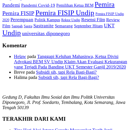
Pemira
Pandemi
Pandemi Covid-19
Pemilihan Ketua BEM
Pemira FISIP Undip
Pemira FISIP
Pemira FISIP Undip
Perempuan
Resensi Film
Review
Politik Kampus
2020
Rektor Undip
Sastranite
UKT
Film
Semarang
September Hitam
Sampah
Sastra
Undip
universitas diponegoro
Komentar
Helaw
pada
Tanggapi Keluhan Mahasiswa, Ketua Divisi
Advokasi BEM SV Undip Klaim Akan Evaluasi Kekurangan
yang Terjadi Pada Banding UKT Semester Ganjil 2019/2020
Breve
pada
Subsidi sih, tapi Rela Bagi-Bagi?
Halima
pada
Subsidi sih, tapi Rela Bagi-Bagi?
Gedung D, Fakultas Ilmu Sosial dan Ilmu Politik Universitas
Diponegoro, Jl. Prof. Soedarto, Tembalang, Kota Semarang, Jawa
Tengah 50139
TERAKHIR DARI KAMI