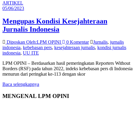
ARTIKEL
05/06/2023
Mengupas Kondisi Kesejahteraan
Jurnalis Indonesia
Diposkan Oleh:LPM OPINI
0 Komentar
Jurnalis
,
jurnalis
indonesia
,
kebebasan pers
,
kesejahteraan jurnalis
,
kondisi jurnalis
indonesia
,
UU ITE
LPM OPINI – Berdasarkan hasil pemeringkatan Reporters Without
Borders (RSF) pada tahun 2022, indeks kebebasan pers di Indonesia
menurun dari peringkat ke-113 dengan skor
Baca selengkapnya
MENGENAL LPM OPINI