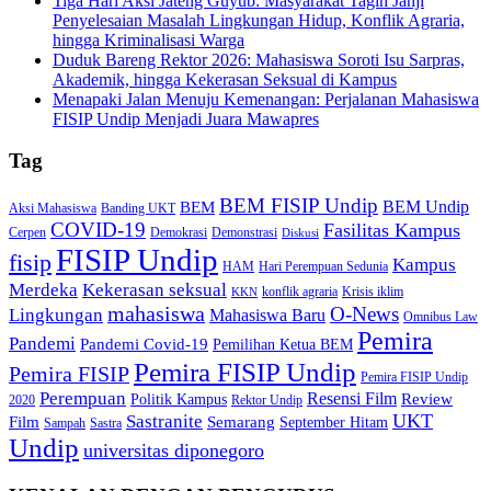
Tiga Hari Aksi Jateng Guyub: Masyarakat Tagih Janji
Penyelesaian Masalah Lingkungan Hidup, Konflik Agraria,
hingga Kriminalisasi Warga
Duduk Bareng Rektor 2026: Mahasiswa Soroti Isu Sarpras,
Akademik, hingga Kekerasan Seksual di Kampus
Menapaki Jalan Menuju Kemenangan: Perjalanan Mahasiswa
FISIP Undip Menjadi Juara Mawapres
Tag
BEM FISIP Undip
BEM Undip
BEM
Aksi Mahasiswa
Banding UKT
COVID-19
Fasilitas Kampus
Cerpen
Demokrasi
Demonstrasi
Diskusi
FISIP Undip
fisip
Kampus
HAM
Hari Perempuan Sedunia
Kekerasan seksual
Merdeka
konflik agraria
Krisis iklim
KKN
mahasiswa
O-News
Lingkungan
Mahasiswa Baru
Omnibus Law
Pemira
Pandemi
Pandemi Covid-19
Pemilihan Ketua BEM
Pemira FISIP Undip
Pemira FISIP
Pemira FISIP Undip
Perempuan
Resensi Film
Review
Politik Kampus
2020
Rektor Undip
Sastranite
UKT
Film
Semarang
September Hitam
Sampah
Sastra
Undip
universitas diponegoro