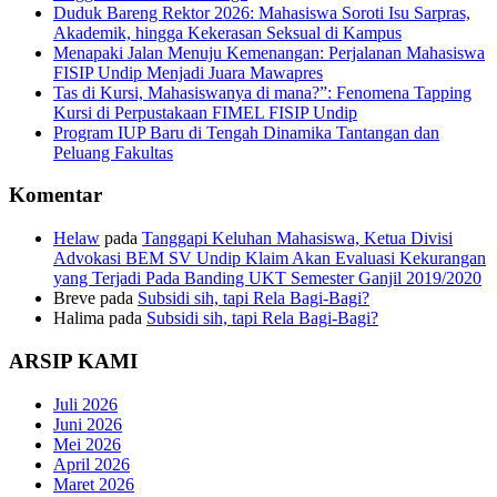
Duduk Bareng Rektor 2026: Mahasiswa Soroti Isu Sarpras,
Akademik, hingga Kekerasan Seksual di Kampus
Menapaki Jalan Menuju Kemenangan: Perjalanan Mahasiswa
FISIP Undip Menjadi Juara Mawapres
Tas di Kursi, Mahasiswanya di mana?”: Fenomena Tapping
Kursi di Perpustakaan FIMEL FISIP Undip
Program IUP Baru di Tengah Dinamika Tantangan dan
Peluang Fakultas
Komentar
Helaw
pada
Tanggapi Keluhan Mahasiswa, Ketua Divisi
Advokasi BEM SV Undip Klaim Akan Evaluasi Kekurangan
yang Terjadi Pada Banding UKT Semester Ganjil 2019/2020
Breve
pada
Subsidi sih, tapi Rela Bagi-Bagi?
Halima
pada
Subsidi sih, tapi Rela Bagi-Bagi?
ARSIP KAMI
Juli 2026
Juni 2026
Mei 2026
April 2026
Maret 2026