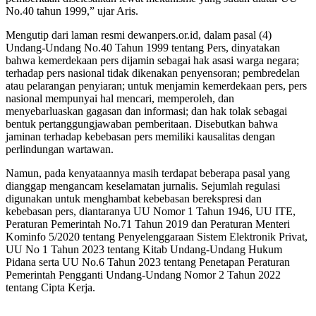
No.40 tahun 1999,” ujar Aris.
Mengutip dari laman resmi dewanpers.or.id, dalam pasal (4)
Undang-Undang No.40 Tahun 1999 tentang Pers, dinyatakan
bahwa kemerdekaan pers dijamin sebagai
hak
asasi warga negara;
terhadap pers nasional tidak dikenakan penyensoran; pembredelan
atau pelarangan penyiaran; untuk menjamin kemerdekaan pers, pers
nasional mempunyai hal mencari, memperoleh, dan
menyebarluaskan gagasan dan informasi; dan hak tolak sebagai
bentuk pertanggungjawaban pemberitaan. Disebutkan bahwa
jaminan terhadap kebebasan pers memiliki kausalitas dengan
perlindungan wartawan.
Namun, pada kenyataannya masih terdapat beberapa pasal yang
dianggap mengancam keselamatan jurnalis. Sejumlah regulasi
digunakan untuk menghambat kebebasan berekspresi dan
kebebasan pers, diantaranya UU Nomor 1 Tahun 1946, UU ITE,
Peraturan Pemerintah No.71 Tahun 2019 dan Peraturan Menteri
Kominfo 5/2020 tentang Penyelenggaraan Sistem Elektronik Privat,
UU No 1 Tahun 2023 tentang Kitab Undang-Undang Hukum
Pidana serta UU No.6 Tahun 2023 tentang Penetapan Peraturan
Pemerintah Pengganti Undang-Undang Nomor 2 Tahun 2022
tentang Cipta Kerja.