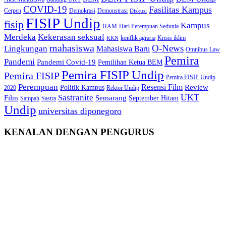
COVID-19
Fasilitas Kampus
Cerpen
Demokrasi
Demonstrasi
Diskusi
FISIP Undip
fisip
Kampus
HAM
Hari Perempuan Sedunia
Kekerasan seksual
Merdeka
konflik agraria
Krisis iklim
KKN
mahasiswa
O-News
Lingkungan
Mahasiswa Baru
Omnibus Law
Pemira
Pandemi
Pandemi Covid-19
Pemilihan Ketua BEM
Pemira FISIP Undip
Pemira FISIP
Pemira FISIP Undip
Perempuan
Resensi Film
Review
Politik Kampus
2020
Rektor Undip
Sastranite
UKT
Film
Semarang
September Hitam
Sampah
Sastra
Undip
universitas diponegoro
KENALAN DENGAN PENGURUS