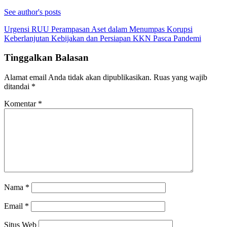
See author's posts
Navigasi
Urgensi RUU Perampasan Aset dalam Menumpas Korupsi
Keberlanjutan Kebijakan dan Persiapan KKN Pasca Pandemi
pos
Tinggalkan Balasan
Alamat email Anda tidak akan dipublikasikan.
Ruas yang wajib
ditandai
*
Komentar
*
Nama
*
Email
*
Situs Web