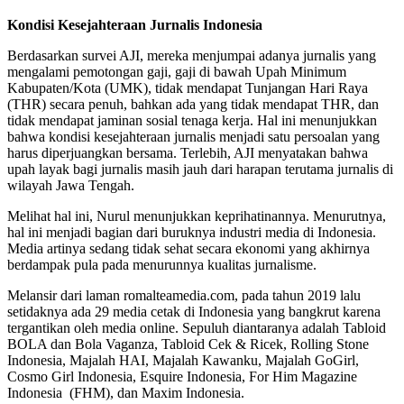
Kondisi Kesejahteraan Jurnalis Indonesia
Berdasarkan survei AJI, mereka menjumpai adanya jurnalis yang
mengalami pemotongan gaji, gaji di bawah Upah Minimum
Kabupaten/Kota (UMK), tidak mendapat Tunjangan Hari Raya
(THR) secara penuh, bahkan ada yang tidak mendapat THR, dan
tidak mendapat jaminan sosial tenaga kerja. Hal ini menunjukkan
bahwa kondisi kesejahteraan jurnalis menjadi satu persoalan yang
harus diperjuangkan bersama. Terlebih, AJI menyatakan bahwa
upah layak bagi jurnalis masih jauh dari harapan terutama jurnalis di
wilayah Jawa Tengah.
Melihat hal ini, Nurul menunjukkan keprihatinannya. Menurutnya,
hal ini menjadi bagian dari buruknya industri media di Indonesia.
Media artinya sedang tidak sehat secara ekonomi yang akhirnya
berdampak pula pada menurunnya kualitas jurnalisme.
Melansir dari laman romalteamedia.com, pada tahun 2019 lalu
setidaknya ada 29 media cetak di Indonesia yang bangkrut karena
tergantikan oleh media online. Sepuluh diantaranya adalah Tabloid
BOLA dan Bola Vaganza, Tabloid Cek & Ricek, Rolling Stone
Indonesia, Majalah HAI, Majalah Kawanku, Majalah GoGirl,
Cosmo Girl Indonesia, Esquire Indonesia, For Him Magazine
Indonesia (FHM), dan Maxim Indonesia.