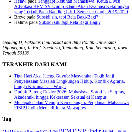
Helaw
pada
Tanggapi Keluhan Mahasiswa, Ketua Divisi
Advokasi BEM SV Undip Klaim Akan Evaluasi Kekurangan
yang Terjadi Pada Banding UKT Semester Ganjil 2019/2020
Breve
pada
Subsidi sih, tapi Rela Bagi-Bagi?
Halima
pada
Subsidi sih, tapi Rela Bagi-Bagi?
Gedung D, Fakultas Ilmu Sosial dan Ilmu Politik Universitas
Diponegoro, Jl. Prof. Soedarto, Tembalang, Kota Semarang, Jawa
Tengah 50139
TERAKHIR DARI KAMI
Tiga Hari Aksi Jateng Guyub: Masyarakat Tagih Janji
Penyelesaian Masalah Lingkungan Hidup, Konflik Agraria,
hingga Kriminalisasi Warga
Duduk Bareng Rektor 2026: Mahasiswa Soroti Isu Sarpras,
Akademik, hingga Kekerasan Seksual di Kampus
Menapaki Jalan Menuju Kemenangan: Perjalanan Mahasiswa
FISIP Undip Menjadi Juara Mawapres
Tag
BEM FISIP Undip
BEM Undip
BEM
Aksi Mahasiswa
Banding UKT