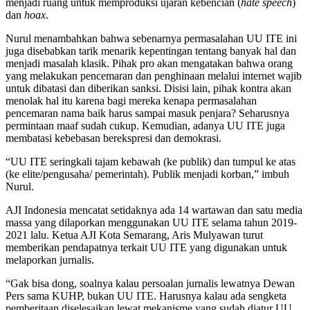
menjadi ruang untuk memproduksi ujaran kebencian (
hate speech
)
dan
hoax
.
Nurul menambahkan bahwa sebenarnya permasalahan UU ITE ini
juga disebabkan tarik menarik kepentingan tentang banyak hal dan
menjadi masalah klasik. Pihak pro akan mengatakan bahwa orang
yang melakukan pencemaran dan penghinaan melalui internet wajib
untuk dibatasi dan diberikan sanksi. Disisi lain, pihak kontra akan
menolak hal itu karena bagi mereka kenapa permasalahan
pencemaran nama baik harus sampai masuk penjara? Seharusnya
permintaan maaf sudah cukup. Kemudian, adanya UU ITE juga
membatasi kebebasan berekspresi dan demokrasi.
“UU ITE seringkali tajam kebawah (ke publik) dan tumpul ke atas
(ke elite/pengusaha/ pemerintah). Publik menjadi korban,” imbuh
Nurul.
AJI Indonesia mencatat setidaknya ada 14 wartawan dan satu media
massa yang dilaporkan menggunakan UU ITE selama tahun 2019-
2021 lalu. Ketua AJI Kota Semarang,
Aris Mulyawan turut
memberikan pendapatnya terkait UU ITE yang digunakan untuk
melaporkan jurnalis.
“Gak bisa dong, soalnya kalau persoalan jurnalis lewatnya Dewan
Pers sama KUHP, bukan UU ITE. Harusnya kalau ada sengketa
pemberitaan diselesaikan lewat mekanisme yang sudah diatur UU