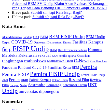
Advokasi BEM SV Undip Klaim Akan Evaluasi Kekurangan
yang Terjadi Pada Banding UKT Semester Ganjil 2019/2020
Breve
pada
Subsidi sih, tapi Rela Bagi-Bagi?
Halima
pada
Subsidi sih, tapi Rela Bagi-Bagi?
Kata Kunci
BEM FISIP Undip
BEM Undip
BEM
Aksi Mahasiswa
Banding UKT
COVID-19
Fasilitas Kampus
Cerpen
Demokrasi
Demonstrasi
Diskusi
FISIP Undip
fisip
Kampus
HAM
Hari Perempuan Sedunia
Kekerasan seksual
Merdeka
konflik agraria
Krisis iklim
KKN
mahasiswa
O-News
Lingkungan
Mahasiswa Baru
Omnibus Law
Pemira
Pandemi
Pandemi Covid-19
Pemilihan Ketua BEM
Pemira FISIP Undip
Pemira FISIP
Pemira FISIP Undip
Perempuan
Resensi Film
Review
Politik Kampus
2020
Rektor Undip
Sastranite
UKT
Film
Semarang
September Hitam
Sampah
Sastra
Undip
universitas diponegoro
Komentar