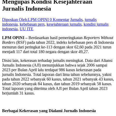
Mengupas Kondisi Kesejahteraan
Jurnalis Indonesia
Diposkan Oleh:LPM OPINI
0 Komentar
Jurnalis
,
jurnalis
indonesia
,
kebebasan pers
,
kesejahteraan jurnalis
,
kondisi jurnalis
indonesia
,
UU ITE
LPM OPINI –
Berdasarkan hasil pemeringkatan
Reporters Without
Borders
(RSF) pada tahun 2022, indeks kebebasan pers di Indonesia
menurun dari peringkat ke-113 dengan skor 62,60 pada 2021 turun
menjadi 117 dari total 180 negara dengan skor 49,27.
Disisi lain, kekerasan terhadap jurnalis meningkat. Data dari Aliansi
Jurnalis Indonesia (AJI) menunjukkan bahwa sejak 2006 sampai
2023 per Bulan April lalu terdapat 986 kasus kekerasan pada
jurnalis Indonesia. Total laporan dari lima tahun sebelumnya, yakni
pada tahun 2022 sebanyak 60 kasus, tahun 2021 sebanyak 43 kasus,
tahun 2020 sebanyak 84 kasus, dan tahun 2019 sebanyak 58 kasus.
Total laporan yang diterima oleh AJI per Bulan April tahun 2023
berjumlah 31 kasus.
Berbagai Kekerasan yang Dialami Jurnalis Indonesia