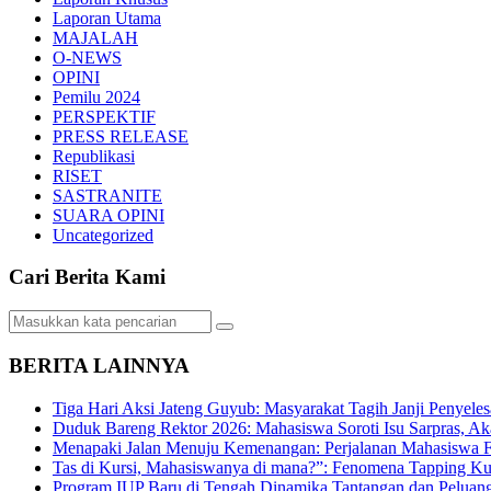
Laporan Utama
MAJALAH
O-NEWS
OPINI
Pemilu 2024
PERSPEKTIF
PRESS RELEASE
Republikasi
RISET
SASTRANITE
SUARA OPINI
Uncategorized
Cari Berita Kami
BERITA LAINNYA
Tiga Hari Aksi Jateng Guyub: Masyarakat Tagih Janji Penyele
Duduk Bareng Rektor 2026: Mahasiswa Soroti Isu Sarpras, A
Menapaki Jalan Menuju Kemenangan: Perjalanan Mahasiswa 
Tas di Kursi, Mahasiswanya di mana?”: Fenomena Tapping Ku
Program IUP Baru di Tengah Dinamika Tantangan dan Peluang