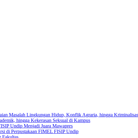
saian Masalah Lingkungan Hidup, Konflik Agraria, hingga Kriminalisa
kademik, hingga Kekerasan Seksual di Kampus
FISIP Undip Menjadi Juara Mawapres
rsi di Perpustakaan FIMEL FISIP Undip
 Fakultas