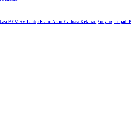
okasi BEM SV Undip Klaim Akan Evaluasi Kekurangan yang Terjadi 