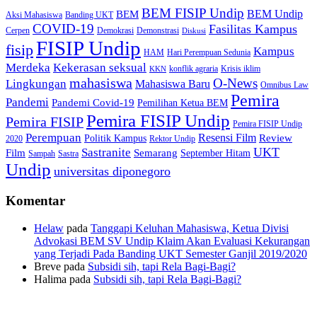
BEM FISIP Undip
BEM Undip
BEM
Aksi Mahasiswa
Banding UKT
COVID-19
Fasilitas Kampus
Cerpen
Demokrasi
Demonstrasi
Diskusi
FISIP Undip
fisip
Kampus
HAM
Hari Perempuan Sedunia
Kekerasan seksual
Merdeka
konflik agraria
Krisis iklim
KKN
mahasiswa
O-News
Lingkungan
Mahasiswa Baru
Omnibus Law
Pemira
Pandemi
Pandemi Covid-19
Pemilihan Ketua BEM
Pemira FISIP Undip
Pemira FISIP
Pemira FISIP Undip
Perempuan
Resensi Film
Review
Politik Kampus
2020
Rektor Undip
Sastranite
UKT
Film
Semarang
September Hitam
Sampah
Sastra
Undip
universitas diponegoro
Komentar
Helaw
pada
Tanggapi Keluhan Mahasiswa, Ketua Divisi
Advokasi BEM SV Undip Klaim Akan Evaluasi Kekurangan
yang Terjadi Pada Banding UKT Semester Ganjil 2019/2020
Breve
pada
Subsidi sih, tapi Rela Bagi-Bagi?
Halima
pada
Subsidi sih, tapi Rela Bagi-Bagi?