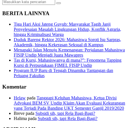
BERITA LAINNYA
Tiga Hari Aksi Jateng Guyub: Masyarakat Tagih Janji
Penyelesaian Masalah Lingkungan Hidup, Konflik Agraria,
hingga Kriminalisasi Warga
Duduk Bareng Rektor 2026: Mahasiswa Soroti Isu Sarpras,
Akademik, hingga Kekerasan Seksual di Kampus
Menapaki Jalan Menuju Kemenangan: Perjalanan Mahasiswa
FISIP Undip Menjadi Juara Mawapres
Tas di Kursi, Mahasiswanya di mana?”: Fenomena Tapping
Kursi di Perpustakaan FIMEL FISIP Undip
Program IUP Baru di Tengah Dinamika Tantangan dan
Peluang Fakultas
Komentar
Helaw
pada
Tanggapi Keluhan Mahasiswa, Ketua Divisi
Advokasi BEM SV Undip Klaim Akan Evaluasi Kekurangan
yang Terjadi Pada Banding UKT Semester Ganjil 2019/2020
Breve
pada
Subsidi sih, tapi Rela Bagi-Bagi?
Halima
pada
Subsidi sih, tapi Rela Bagi-Bagi?