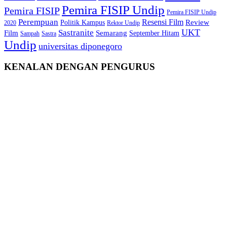
Pemira FISIP Undip
Pemira FISIP
Pemira FISIP Undip
Perempuan
Resensi Film
Review
Politik Kampus
2020
Rektor Undip
Sastranite
UKT
Film
Semarang
September Hitam
Sampah
Sastra
Undip
universitas diponegoro
KENALAN DENGAN PENGURUS