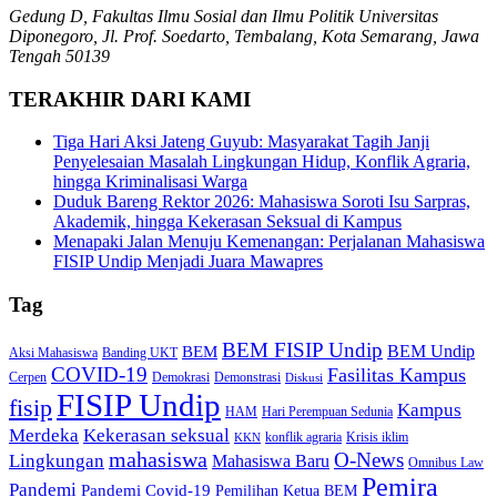
Gedung D, Fakultas Ilmu Sosial dan Ilmu Politik Universitas
Diponegoro, Jl. Prof. Soedarto, Tembalang, Kota Semarang, Jawa
Tengah 50139
TERAKHIR DARI KAMI
Tiga Hari Aksi Jateng Guyub: Masyarakat Tagih Janji
Penyelesaian Masalah Lingkungan Hidup, Konflik Agraria,
hingga Kriminalisasi Warga
Duduk Bareng Rektor 2026: Mahasiswa Soroti Isu Sarpras,
Akademik, hingga Kekerasan Seksual di Kampus
Menapaki Jalan Menuju Kemenangan: Perjalanan Mahasiswa
FISIP Undip Menjadi Juara Mawapres
Tag
BEM FISIP Undip
BEM Undip
BEM
Aksi Mahasiswa
Banding UKT
COVID-19
Fasilitas Kampus
Cerpen
Demokrasi
Demonstrasi
Diskusi
FISIP Undip
fisip
Kampus
HAM
Hari Perempuan Sedunia
Kekerasan seksual
Merdeka
konflik agraria
Krisis iklim
KKN
mahasiswa
O-News
Lingkungan
Mahasiswa Baru
Omnibus Law
Pemira
Pandemi
Pandemi Covid-19
Pemilihan Ketua BEM