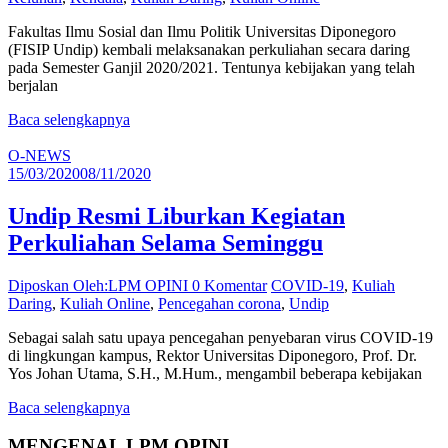
Fakultas Ilmu Sosial dan Ilmu Politik Universitas Diponegoro
(FISIP Undip) kembali melaksanakan perkuliahan secara daring
pada Semester Ganjil 2020/2021. Tentunya kebijakan yang telah
berjalan
Baca selengkapnya
O-NEWS
15/03/2020
08/11/2020
Undip Resmi Liburkan Kegiatan
Perkuliahan Selama Seminggu
Diposkan Oleh:LPM OPINI
0 Komentar
COVID-19
,
Kuliah
Daring
,
Kuliah Online
,
Pencegahan corona
,
Undip
Sebagai salah satu upaya pencegahan penyebaran virus COVID-19
di lingkungan kampus, Rektor Universitas Diponegoro, Prof. Dr.
Yos Johan Utama, S.H., M.Hum., mengambil beberapa kebijakan
Baca selengkapnya
MENGENAL LPM OPINI