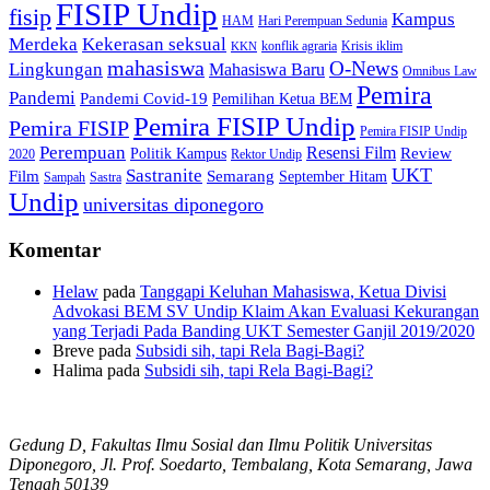
FISIP Undip
fisip
Kampus
HAM
Hari Perempuan Sedunia
Kekerasan seksual
Merdeka
konflik agraria
Krisis iklim
KKN
mahasiswa
O-News
Lingkungan
Mahasiswa Baru
Omnibus Law
Pemira
Pandemi
Pandemi Covid-19
Pemilihan Ketua BEM
Pemira FISIP Undip
Pemira FISIP
Pemira FISIP Undip
Perempuan
Resensi Film
Review
Politik Kampus
2020
Rektor Undip
Sastranite
UKT
Film
Semarang
September Hitam
Sampah
Sastra
Undip
universitas diponegoro
Komentar
Helaw
pada
Tanggapi Keluhan Mahasiswa, Ketua Divisi
Advokasi BEM SV Undip Klaim Akan Evaluasi Kekurangan
yang Terjadi Pada Banding UKT Semester Ganjil 2019/2020
Breve
pada
Subsidi sih, tapi Rela Bagi-Bagi?
Halima
pada
Subsidi sih, tapi Rela Bagi-Bagi?
Gedung D, Fakultas Ilmu Sosial dan Ilmu Politik Universitas
Diponegoro, Jl. Prof. Soedarto, Tembalang, Kota Semarang, Jawa
Tengah 50139