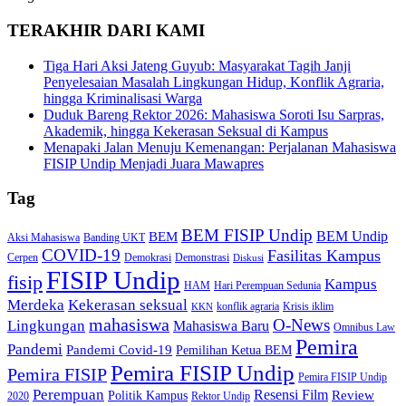
TERAKHIR DARI KAMI
Tiga Hari Aksi Jateng Guyub: Masyarakat Tagih Janji
Penyelesaian Masalah Lingkungan Hidup, Konflik Agraria,
hingga Kriminalisasi Warga
Duduk Bareng Rektor 2026: Mahasiswa Soroti Isu Sarpras,
Akademik, hingga Kekerasan Seksual di Kampus
Menapaki Jalan Menuju Kemenangan: Perjalanan Mahasiswa
FISIP Undip Menjadi Juara Mawapres
Tag
BEM FISIP Undip
BEM Undip
BEM
Aksi Mahasiswa
Banding UKT
COVID-19
Fasilitas Kampus
Cerpen
Demokrasi
Demonstrasi
Diskusi
FISIP Undip
fisip
Kampus
HAM
Hari Perempuan Sedunia
Kekerasan seksual
Merdeka
konflik agraria
Krisis iklim
KKN
mahasiswa
O-News
Lingkungan
Mahasiswa Baru
Omnibus Law
Pemira
Pandemi
Pandemi Covid-19
Pemilihan Ketua BEM
Pemira FISIP Undip
Pemira FISIP
Pemira FISIP Undip
Perempuan
Resensi Film
Review
Politik Kampus
2020
Rektor Undip