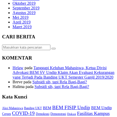
Oktober 2019
September 2019
Agustus 2019
Mei 2019
April 2019
Maret 2019
CARI BERITA
KOMENTAR
Helaw
pada
Tanggapi Keluhan Mahasiswa, Ketua Divisi
Advokasi BEM SV Undip Klaim Akan Evaluasi Kekurangan
yang Terjadi Pada Banding UKT Semester Ganjil 2019/2020
Breve
pada
Subsidi sih, tapi Rela Bagi-Bagi?
Halima
pada
Subsidi sih, tapi Rela Bagi-Bagi?
Kata Kunci
BEM FISIP Undip
BEM Undip
BEM
Aksi Mahasiswa
Banding UKT
COVID-19
Fasilitas Kampus
Cerpen
Demokrasi
Demonstrasi
Diskusi