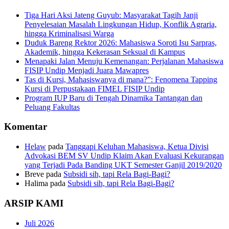
Tiga Hari Aksi Jateng Guyub: Masyarakat Tagih Janji
Penyelesaian Masalah Lingkungan Hidup, Konflik Agraria,
hingga Kriminalisasi Warga
Duduk Bareng Rektor 2026: Mahasiswa Soroti Isu Sarpras,
Akademik, hingga Kekerasan Seksual di Kampus
Menapaki Jalan Menuju Kemenangan: Perjalanan Mahasiswa
FISIP Undip Menjadi Juara Mawapres
Tas di Kursi, Mahasiswanya di mana?”: Fenomena Tapping
Kursi di Perpustakaan FIMEL FISIP Undip
Program IUP Baru di Tengah Dinamika Tantangan dan
Peluang Fakultas
Komentar
Helaw
pada
Tanggapi Keluhan Mahasiswa, Ketua Divisi
Advokasi BEM SV Undip Klaim Akan Evaluasi Kekurangan
yang Terjadi Pada Banding UKT Semester Ganjil 2019/2020
Breve
pada
Subsidi sih, tapi Rela Bagi-Bagi?
Halima
pada
Subsidi sih, tapi Rela Bagi-Bagi?
ARSIP KAMI
Juli 2026