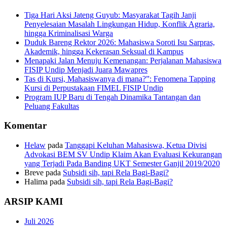
Tiga Hari Aksi Jateng Guyub: Masyarakat Tagih Janji
Penyelesaian Masalah Lingkungan Hidup, Konflik Agraria,
hingga Kriminalisasi Warga
Duduk Bareng Rektor 2026: Mahasiswa Soroti Isu Sarpras,
Akademik, hingga Kekerasan Seksual di Kampus
Menapaki Jalan Menuju Kemenangan: Perjalanan Mahasiswa
FISIP Undip Menjadi Juara Mawapres
Tas di Kursi, Mahasiswanya di mana?”: Fenomena Tapping
Kursi di Perpustakaan FIMEL FISIP Undip
Program IUP Baru di Tengah Dinamika Tantangan dan
Peluang Fakultas
Komentar
Helaw
pada
Tanggapi Keluhan Mahasiswa, Ketua Divisi
Advokasi BEM SV Undip Klaim Akan Evaluasi Kekurangan
yang Terjadi Pada Banding UKT Semester Ganjil 2019/2020
Breve
pada
Subsidi sih, tapi Rela Bagi-Bagi?
Halima
pada
Subsidi sih, tapi Rela Bagi-Bagi?
ARSIP KAMI
Juli 2026