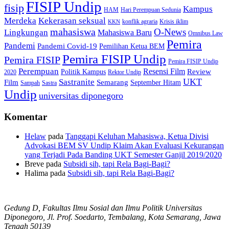
FISIP Undip
fisip
Kampus
HAM
Hari Perempuan Sedunia
Kekerasan seksual
Merdeka
konflik agraria
Krisis iklim
KKN
mahasiswa
O-News
Lingkungan
Mahasiswa Baru
Omnibus Law
Pemira
Pandemi
Pandemi Covid-19
Pemilihan Ketua BEM
Pemira FISIP Undip
Pemira FISIP
Pemira FISIP Undip
Perempuan
Resensi Film
Review
Politik Kampus
2020
Rektor Undip
Sastranite
UKT
Film
Semarang
September Hitam
Sampah
Sastra
Undip
universitas diponegoro
Komentar
Helaw
pada
Tanggapi Keluhan Mahasiswa, Ketua Divisi
Advokasi BEM SV Undip Klaim Akan Evaluasi Kekurangan
yang Terjadi Pada Banding UKT Semester Ganjil 2019/2020
Breve
pada
Subsidi sih, tapi Rela Bagi-Bagi?
Halima
pada
Subsidi sih, tapi Rela Bagi-Bagi?
Gedung D, Fakultas Ilmu Sosial dan Ilmu Politik Universitas
Diponegoro, Jl. Prof. Soedarto, Tembalang, Kota Semarang, Jawa
Tengah 50139