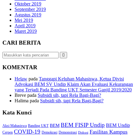
Oktober 2019
September 2019
Agustus 2019
Mei 2019
April 2019
Maret 2019
CARI BERITA
KOMENTAR
Helaw
pada
Tanggapi Keluhan Mahasiswa, Ketua Divisi
Advokasi BEM SV Undip Klaim Akan Evaluasi Kekurangan
yang Terjadi Pada Banding UKT Semester Ganjil 2019/2020
Breve
pada
Subsidi sih, tapi Rela Bagi-Bagi?
Halima
pada
Subsidi sih, tapi Rela Bagi-Bagi?
Kata Kunci
BEM FISIP Undip
BEM Undip
BEM
Aksi Mahasiswa
Banding UKT
COVID-19
Fasilitas Kampus
Cerpen
Demokrasi
Demonstrasi
Diskusi