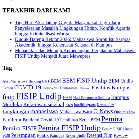
TERAKHIR DARI KAMI
Tiga Hari Aksi Jateng Guyub: Masyarakat Tagih Janji
Penyelesaian Masalah Lingkungan Hidup, Konflik Agraria,
hingga Kriminalisasi Warga
Duduk Bareng Rektor 2026: Mahasiswa Soroti Isu Sarpras,
Akademik, hingga Kekerasan Seksual di Kampus
Menapaki Jalan Menuju Kemenangan: Perjalanan Mahasiswa
FISIP Undip Menjadi Juara Mawapres
Tag
BEM FISIP Undip
BEM Undip
BEM
Aksi Mahasiswa
Banding UKT
COVID-19
Fasilitas Kampus
Cerpen
Demokrasi
Demonstrasi
Diskusi
FISIP Undip
fisip
Kampus
HAM
Hari Perempuan Sedunia
Kekerasan seksual
Merdeka
konflik agraria
Krisis iklim
KKN
mahasiswa
O-News
Lingkungan
Mahasiswa Baru
Omnibus Law
Pemira
Pandemi
Pandemi Covid-19
Pemilihan Ketua BEM
Pemira FISIP Undip
Pemira FISIP
Pemira FISIP Undip
Perempuan
Resensi Film
Review
Politik Kampus
2020
Rektor Undip