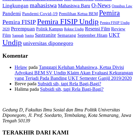
mahasiswa
O-News
Lingkungan
Mahasiswa Baru
Omnibus Law
Pemira
Pandemi
Pandemi Covid-19
Pemilihan Ketua BEM
Pemira FISIP Undip
Pemira FISIP
Pemira FISIP Undip
Perempuan
Resensi Film
Review
Politik Kampus
2020
Rektor Undip
Sastranite
UKT
Film
Semarang
September Hitam
Sampah
Sastra
Undip
universitas diponegoro
Komentar
Helaw
pada
Tanggapi Keluhan Mahasiswa, Ketua Divisi
Advokasi BEM SV Undip Klaim Akan Evaluasi Kekurangan
yang Terjadi Pada Banding UKT Semester Ganjil 2019/2020
Breve
pada
Subsidi sih, tapi Rela Bagi-Bagi?
Halima
pada
Subsidi sih, tapi Rela Bagi-Bagi?
Gedung D, Fakultas Ilmu Sosial dan Ilmu Politik Universitas
Diponegoro, Jl. Prof. Soedarto, Tembalang, Kota Semarang, Jawa
Tengah 50139
TERAKHIR DARI KAMI