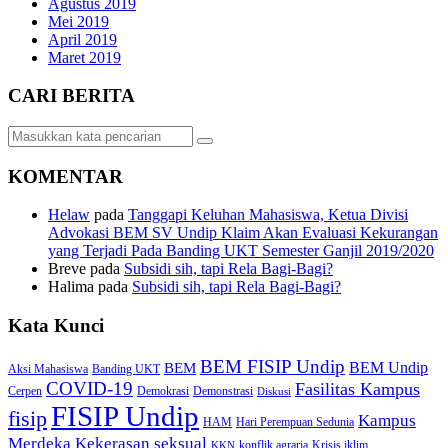
Agustus 2019
Mei 2019
April 2019
Maret 2019
CARI BERITA
KOMENTAR
Helaw
pada
Tanggapi Keluhan Mahasiswa, Ketua Divisi
Advokasi BEM SV Undip Klaim Akan Evaluasi Kekurangan
yang Terjadi Pada Banding UKT Semester Ganjil 2019/2020
Breve
pada
Subsidi sih, tapi Rela Bagi-Bagi?
Halima
pada
Subsidi sih, tapi Rela Bagi-Bagi?
Kata Kunci
BEM FISIP Undip
BEM Undip
BEM
Aksi Mahasiswa
Banding UKT
COVID-19
Fasilitas Kampus
Cerpen
Demokrasi
Demonstrasi
Diskusi
FISIP Undip
fisip
Kampus
HAM
Hari Perempuan Sedunia
Kekerasan seksual
Merdeka
konflik agraria
Krisis iklim
KKN