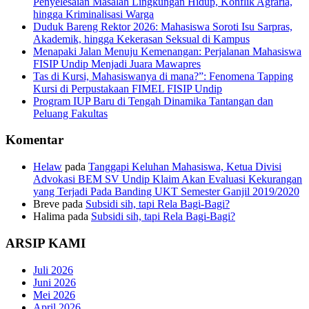
Penyelesaian Masalah Lingkungan Hidup, Konflik Agraria,
hingga Kriminalisasi Warga
Duduk Bareng Rektor 2026: Mahasiswa Soroti Isu Sarpras,
Akademik, hingga Kekerasan Seksual di Kampus
Menapaki Jalan Menuju Kemenangan: Perjalanan Mahasiswa
FISIP Undip Menjadi Juara Mawapres
Tas di Kursi, Mahasiswanya di mana?”: Fenomena Tapping
Kursi di Perpustakaan FIMEL FISIP Undip
Program IUP Baru di Tengah Dinamika Tantangan dan
Peluang Fakultas
Komentar
Helaw
pada
Tanggapi Keluhan Mahasiswa, Ketua Divisi
Advokasi BEM SV Undip Klaim Akan Evaluasi Kekurangan
yang Terjadi Pada Banding UKT Semester Ganjil 2019/2020
Breve
pada
Subsidi sih, tapi Rela Bagi-Bagi?
Halima
pada
Subsidi sih, tapi Rela Bagi-Bagi?
ARSIP KAMI
Juli 2026
Juni 2026
Mei 2026
April 2026