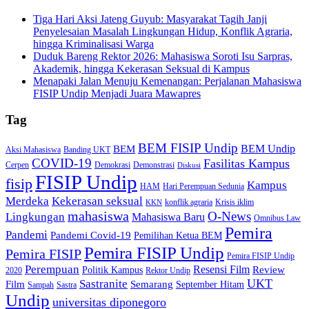
Tiga Hari Aksi Jateng Guyub: Masyarakat Tagih Janji
Penyelesaian Masalah Lingkungan Hidup, Konflik Agraria,
hingga Kriminalisasi Warga
Duduk Bareng Rektor 2026: Mahasiswa Soroti Isu Sarpras,
Akademik, hingga Kekerasan Seksual di Kampus
Menapaki Jalan Menuju Kemenangan: Perjalanan Mahasiswa
FISIP Undip Menjadi Juara Mawapres
Tag
BEM FISIP Undip
BEM Undip
BEM
Aksi Mahasiswa
Banding UKT
COVID-19
Fasilitas Kampus
Cerpen
Demokrasi
Demonstrasi
Diskusi
FISIP Undip
fisip
Kampus
HAM
Hari Perempuan Sedunia
Kekerasan seksual
Merdeka
konflik agraria
Krisis iklim
KKN
mahasiswa
O-News
Lingkungan
Mahasiswa Baru
Omnibus Law
Pemira
Pandemi
Pandemi Covid-19
Pemilihan Ketua BEM
Pemira FISIP Undip
Pemira FISIP
Pemira FISIP Undip
Perempuan
Resensi Film
Review
Politik Kampus
2020
Rektor Undip
Sastranite
UKT
Film
Semarang
September Hitam
Sampah
Sastra
Undip
universitas diponegoro