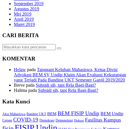
September 2019
Agustus 2019
Mei 2019
April 2019
Maret 2019
CARI BERITA
KOMENTAR
Helaw
pada
Tanggapi Keluhan Mahasiswa, Ketua Divisi
Advokasi BEM SV Undip Klaim Akan Evaluasi Kekurangan
yang Terjadi Pada Banding UKT Semester Ganjil 2019/2020
Breve
pada
Subsidi sih, tapi Rela Bagi-Bagi?
Halima
pada
Subsidi sih, tapi Rela Bagi-Bagi?
Kata Kunci
BEM FISIP Undip
BEM Undip
BEM
Aksi Mahasiswa
Banding UKT
COVID-19
Fasilitas Kampus
Cerpen
Demokrasi
Demonstrasi
Diskusi
FISIP Undip
fisip
Kampus