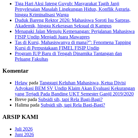
Tiga Hari Aksi Jateng Guyub: Masyarakat Tagih Janji
Penyelesaian Masalah Lingkungan Hidup, Konflik Agraria,
hingga Kriminalisasi Warga
Duduk Bareng Rektor 2026: Mahasiswa Soroti Isu Sarpras,
Akademik, hingga Kekerasan Seksual di Kampus
Menapaki Jalan Menuju Kemenangan: Perjalanan Mahasiswa
FISIP Undip Menjadi Juara Mawapres
Tas di Kursi, Mahasiswanya di mana?”: Fenomena Tapping
Kursi di Perpustakaan FIMEL FISIP Undip
Program IUP Baru di Tengah Dinamika Tantangan dan
Peluang Fakultas
Komentar
Helaw
pada
Tanggapi Keluhan Mahasiswa, Ketua Divisi
Advokasi BEM SV Undip Klaim Akan Evaluasi Kekurangan
yang Terjadi Pada Banding UKT Semester Ganjil 2019/2020
Breve
pada
Subsidi sih, tapi Rela Bagi-Bagi?
Halima
pada
Subsidi sih, tapi Rela Bagi-Bagi?
ARSIP KAMI
Juli 2026
Juni 2026