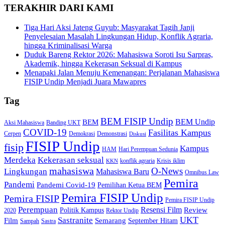
TERAKHIR DARI KAMI
Tiga Hari Aksi Jateng Guyub: Masyarakat Tagih Janji
Penyelesaian Masalah Lingkungan Hidup, Konflik Agraria,
hingga Kriminalisasi Warga
Duduk Bareng Rektor 2026: Mahasiswa Soroti Isu Sarpras,
Akademik, hingga Kekerasan Seksual di Kampus
Menapaki Jalan Menuju Kemenangan: Perjalanan Mahasiswa
FISIP Undip Menjadi Juara Mawapres
Tag
BEM FISIP Undip
BEM Undip
BEM
Aksi Mahasiswa
Banding UKT
COVID-19
Fasilitas Kampus
Cerpen
Demokrasi
Demonstrasi
Diskusi
FISIP Undip
fisip
Kampus
HAM
Hari Perempuan Sedunia
Kekerasan seksual
Merdeka
konflik agraria
Krisis iklim
KKN
mahasiswa
O-News
Lingkungan
Mahasiswa Baru
Omnibus Law
Pemira
Pandemi
Pandemi Covid-19
Pemilihan Ketua BEM
Pemira FISIP Undip
Pemira FISIP
Pemira FISIP Undip
Perempuan
Resensi Film
Review
Politik Kampus
2020
Rektor Undip
Sastranite
UKT
Film
Semarang
September Hitam
Sampah
Sastra