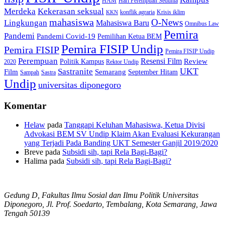
HAM
Hari Perempuan Sedunia
Kekerasan seksual
Merdeka
konflik agraria
Krisis iklim
KKN
mahasiswa
O-News
Lingkungan
Mahasiswa Baru
Omnibus Law
Pemira
Pandemi
Pandemi Covid-19
Pemilihan Ketua BEM
Pemira FISIP Undip
Pemira FISIP
Pemira FISIP Undip
Perempuan
Resensi Film
Review
Politik Kampus
2020
Rektor Undip
Sastranite
UKT
Film
Semarang
September Hitam
Sampah
Sastra
Undip
universitas diponegoro
Komentar
Helaw
pada
Tanggapi Keluhan Mahasiswa, Ketua Divisi
Advokasi BEM SV Undip Klaim Akan Evaluasi Kekurangan
yang Terjadi Pada Banding UKT Semester Ganjil 2019/2020
Breve
pada
Subsidi sih, tapi Rela Bagi-Bagi?
Halima
pada
Subsidi sih, tapi Rela Bagi-Bagi?
Gedung D, Fakultas Ilmu Sosial dan Ilmu Politik Universitas
Diponegoro, Jl. Prof. Soedarto, Tembalang, Kota Semarang, Jawa
Tengah 50139