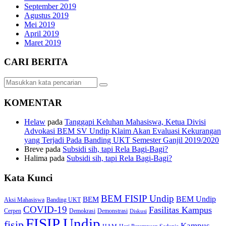
September 2019
Agustus 2019
Mei 2019
April 2019
Maret 2019
CARI BERITA
KOMENTAR
Helaw
pada
Tanggapi Keluhan Mahasiswa, Ketua Divisi
Advokasi BEM SV Undip Klaim Akan Evaluasi Kekurangan
yang Terjadi Pada Banding UKT Semester Ganjil 2019/2020
Breve
pada
Subsidi sih, tapi Rela Bagi-Bagi?
Halima
pada
Subsidi sih, tapi Rela Bagi-Bagi?
Kata Kunci
BEM FISIP Undip
BEM Undip
BEM
Aksi Mahasiswa
Banding UKT
COVID-19
Fasilitas Kampus
Cerpen
Demokrasi
Demonstrasi
Diskusi
FISIP Undip
fisip
Kampus