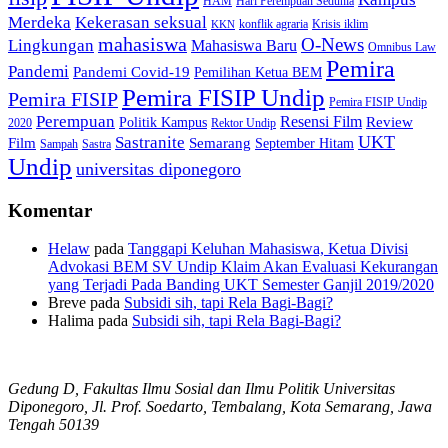
HAM
Hari Perempuan Sedunia
Kekerasan seksual
Merdeka
konflik agraria
Krisis iklim
KKN
mahasiswa
O-News
Lingkungan
Mahasiswa Baru
Omnibus Law
Pemira
Pandemi
Pandemi Covid-19
Pemilihan Ketua BEM
Pemira FISIP Undip
Pemira FISIP
Pemira FISIP Undip
Perempuan
Resensi Film
Review
Politik Kampus
2020
Rektor Undip
Sastranite
UKT
Film
Semarang
September Hitam
Sampah
Sastra
Undip
universitas diponegoro
Komentar
Helaw
pada
Tanggapi Keluhan Mahasiswa, Ketua Divisi
Advokasi BEM SV Undip Klaim Akan Evaluasi Kekurangan
yang Terjadi Pada Banding UKT Semester Ganjil 2019/2020
Breve
pada
Subsidi sih, tapi Rela Bagi-Bagi?
Halima
pada
Subsidi sih, tapi Rela Bagi-Bagi?
Gedung D, Fakultas Ilmu Sosial dan Ilmu Politik Universitas
Diponegoro, Jl. Prof. Soedarto, Tembalang, Kota Semarang, Jawa
Tengah 50139