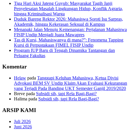
Tiga Hari Aksi Jateng Guyub: Masyarakat Tagih Janji
Penyelesaian Masalah Lingkungan Hidup, Konflik Agraria,
hingga Kriminalisasi Warga
Duduk Bareng Rektor 2026: Mahasiswa Soroti Isu Sarpras,
Akademik, hingga Kekerasan Seksual di Kampus
Menapaki Jalan Menuju Kemenangan: Perjalanan Mahasiswa
FISIP Undip Menjadi Juara Mawapres
Tas di Kursi, Mahasiswanya di mana?”: Fenomena Tapping
Kursi di Perpustakaan FIMEL FISIP Undip
Program IUP Baru di Tengah Dinamika Tantangan dan
Peluang Fakultas
Komentar
Helaw
pada
Tanggapi Keluhan Mahasiswa, Ketua Divisi
Advokasi BEM SV Undip Klaim Akan Evaluasi Kekurangan
yang Terjadi Pada Banding UKT Semester Ganjil 2019/2020
Breve
pada
Subsidi sih, tapi Rela Bagi-Bagi?
Halima
pada
Subsidi sih, tapi Rela Bagi-Bagi?
ARSIP KAMI
Juli 2026
Juni 2026