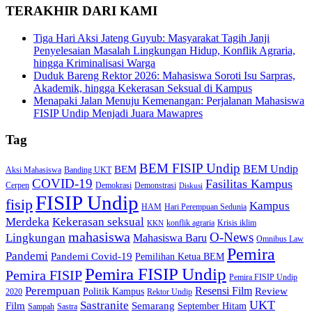
TERAKHIR DARI KAMI
Tiga Hari Aksi Jateng Guyub: Masyarakat Tagih Janji
Penyelesaian Masalah Lingkungan Hidup, Konflik Agraria,
hingga Kriminalisasi Warga
Duduk Bareng Rektor 2026: Mahasiswa Soroti Isu Sarpras,
Akademik, hingga Kekerasan Seksual di Kampus
Menapaki Jalan Menuju Kemenangan: Perjalanan Mahasiswa
FISIP Undip Menjadi Juara Mawapres
Tag
BEM FISIP Undip
BEM Undip
BEM
Aksi Mahasiswa
Banding UKT
COVID-19
Fasilitas Kampus
Cerpen
Demokrasi
Demonstrasi
Diskusi
FISIP Undip
fisip
Kampus
HAM
Hari Perempuan Sedunia
Kekerasan seksual
Merdeka
konflik agraria
Krisis iklim
KKN
mahasiswa
O-News
Lingkungan
Mahasiswa Baru
Omnibus Law
Pemira
Pandemi
Pandemi Covid-19
Pemilihan Ketua BEM
Pemira FISIP Undip
Pemira FISIP
Pemira FISIP Undip
Perempuan
Resensi Film
Review
Politik Kampus
2020
Rektor Undip
Sastranite
UKT
Film
Semarang
September Hitam
Sampah
Sastra