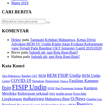
Maret 2019
CARI BERITA
KOMENTAR
Helaw
pada
Tanggapi Keluhan Mahasiswa, Ketua Divisi
Advokasi BEM SV Undip Klaim Akan Evaluasi Kekurangan
yang Terjadi Pada Banding UKT Semester Ganjil 2019/2020
Breve
pada
Subsidi sih, tapi Rela Bagi-Bagi?
Halima
pada
Subsidi sih, tapi Rela Bagi-Bagi?
Kata Kunci
BEM FISIP Undip
BEM Undip
BEM
Aksi Mahasiswa
Banding UKT
COVID-19
Fasilitas Kampus
Cerpen
Demokrasi
Demonstrasi
Diskusi
FISIP Undip
fisip
Kampus
HAM
Hari Perempuan Sedunia
Kekerasan seksual
Merdeka
konflik agraria
Krisis iklim
KKN
mahasiswa
O-News
Lingkungan
Mahasiswa Baru
Omnibus Law
Pemira
Pandemi
Pandemi Covid-19