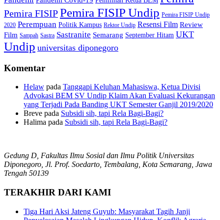
Pemilihan Ketua BEM
Pemira FISIP Undip
Pemira FISIP
Pemira FISIP Undip
Perempuan
Resensi Film
Review
Politik Kampus
2020
Rektor Undip
Sastranite
UKT
Film
Semarang
September Hitam
Sampah
Sastra
Undip
universitas diponegoro
Komentar
Helaw
pada
Tanggapi Keluhan Mahasiswa, Ketua Divisi
Advokasi BEM SV Undip Klaim Akan Evaluasi Kekurangan
yang Terjadi Pada Banding UKT Semester Ganjil 2019/2020
Breve
pada
Subsidi sih, tapi Rela Bagi-Bagi?
Halima
pada
Subsidi sih, tapi Rela Bagi-Bagi?
Gedung D, Fakultas Ilmu Sosial dan Ilmu Politik Universitas
Diponegoro, Jl. Prof. Soedarto, Tembalang, Kota Semarang, Jawa
Tengah 50139
TERAKHIR DARI KAMI
Tiga Hari Aksi Jateng Guyub: Masyarakat Tagih Janji