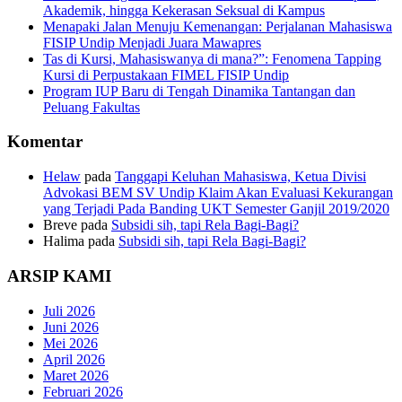
Akademik, hingga Kekerasan Seksual di Kampus
Menapaki Jalan Menuju Kemenangan: Perjalanan Mahasiswa
FISIP Undip Menjadi Juara Mawapres
Tas di Kursi, Mahasiswanya di mana?”: Fenomena Tapping
Kursi di Perpustakaan FIMEL FISIP Undip
Program IUP Baru di Tengah Dinamika Tantangan dan
Peluang Fakultas
Komentar
Helaw
pada
Tanggapi Keluhan Mahasiswa, Ketua Divisi
Advokasi BEM SV Undip Klaim Akan Evaluasi Kekurangan
yang Terjadi Pada Banding UKT Semester Ganjil 2019/2020
Breve
pada
Subsidi sih, tapi Rela Bagi-Bagi?
Halima
pada
Subsidi sih, tapi Rela Bagi-Bagi?
ARSIP KAMI
Juli 2026
Juni 2026
Mei 2026
April 2026
Maret 2026
Februari 2026