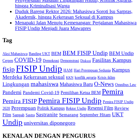
Penyelesaian Masalah Lingkungan Hidup, Konflik Agraria,
hingga Kriminalisasi Warga
Duduk Bareng Rektor 2026: Mahasiswa Soroti Isu Sarpras,
Akademik, hingga Kekerasan Seksual di Kampus
Menapaki Jalan Menuju Kemenangan: Perjalanan Mahasiswa
FISIP Undip Menjadi Juara Mawapres
Tag
BEM FISIP Undip
BEM Undip
BEM
Aksi Mahasiswa
Banding UKT
COVID-19
Fasilitas Kampus
Cerpen
Demokrasi
Demonstrasi
Diskusi
FISIP Undip
fisip
Kampus
HAM
Hari Perempuan Sedunia
Kekerasan seksual
Merdeka
konflik agraria
Krisis iklim
KKN
mahasiswa
O-News
Lingkungan
Mahasiswa Baru
Omnibus Law
Pemira
Pandemi
Pandemi Covid-19
Pemilihan Ketua BEM
Pemira FISIP Undip
Pemira FISIP
Pemira FISIP Undip
Perempuan
Resensi Film
Review
Politik Kampus
2020
Rektor Undip
Sastranite
UKT
Film
Semarang
September Hitam
Sampah
Sastra
Undip
universitas diponegoro
KENALAN DENGAN PENGURUS