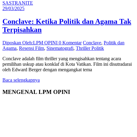
SASTRANITE
29/03/2025
Conclave: Ketika Politik dan Agama Tak
Terpisahkan
Diposkan Oleh:LPM OPINI
0 Komentar
Conclave
,
Politik dan
Agama
,
Resensi Film
,
Sinematografi
,
Thriller Politik
Conclave adalah film thriller yang mengisahkan tentang acara
pemilihan uskup atau konklaf di Kota Vatikan. Film ini disutradarai
oleh Edward Berger dengan mengangkat tema
Baca selengkapnya
MENGENAL LPM OPINI