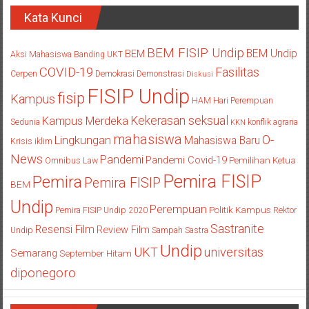
Kata Kunci
BEM FISIP Undip
BEM Undip
BEM
Aksi Mahasiswa
Banding UKT
COVID-19
Fasilitas
Cerpen
Demokrasi
Demonstrasi
Diskusi
FISIP Undip
fisip
Kampus
HAM
Hari Perempuan
Kekerasan seksual
Kampus Merdeka
Sedunia
konflik agraria
KKN
mahasiswa
O-
Lingkungan
Mahasiswa Baru
Krisis iklim
News
Pandemi
Pandemi Covid-19
Pemilihan Ketua
Omnibus Law
Pemira FISIP
Pemira
Pemira FISIP
BEM
Undip
Perempuan
Politik Kampus
Pemira FISIP Undip 2020
Rektor
Sastranite
Resensi Film
Review Film
Undip
Sampah
Sastra
Undip
UKT
universitas
Semarang
September Hitam
diponegoro