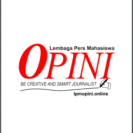
Lompat
ke
konten