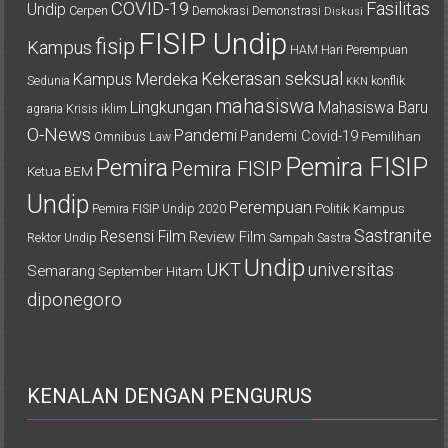
COVID-19
Fasilitas
Undip
Cerpen
Demokrasi
Demonstrasi
Diskusi
FISIP Undip
fisip
Kampus
HAM
Hari Perempuan
Kekerasan seksual
Kampus Merdeka
Sedunia
konflik
KKN
mahasiswa
Lingkungan
Mahasiswa Baru
agraria
Krisis iklim
O-News
Pandemi
Pandemi Covid-19
Pemilihan
Omnibus Law
Pemira FISIP
Pemira
Pemira FISIP
Ketua BEM
Undip
Perempuan
Politik Kampus
Pemira FISIP Undip 2020
Sastranite
Resensi Film
Review Film
Rektor Undip
Sampah
Sastra
Undip
UKT
universitas
Semarang
September Hitam
diponegoro
KENALAN DENGAN PENGURUS