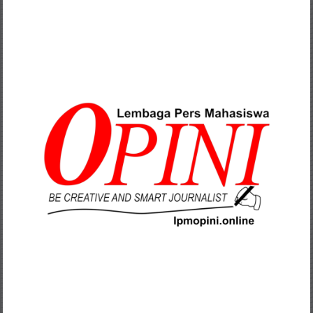
Lompat
ke
konten