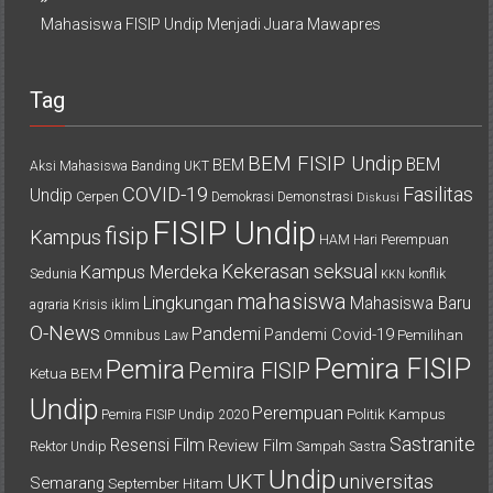
Mahasiswa FISIP Undip Menjadi Juara Mawapres
Tag
BEM FISIP Undip
BEM
BEM
Aksi Mahasiswa
Banding UKT
COVID-19
Fasilitas
Undip
Cerpen
Demokrasi
Demonstrasi
Diskusi
FISIP Undip
fisip
Kampus
HAM
Hari Perempuan
Kekerasan seksual
Kampus Merdeka
Sedunia
konflik
KKN
mahasiswa
Lingkungan
Mahasiswa Baru
agraria
Krisis iklim
O-News
Pandemi
Pandemi Covid-19
Pemilihan
Omnibus Law
Pemira FISIP
Pemira
Pemira FISIP
Ketua BEM
Undip
Perempuan
Politik Kampus
Pemira FISIP Undip 2020
Sastranite
Resensi Film
Review Film
Rektor Undip
Sampah
Sastra
Undip
UKT
universitas
Semarang
September Hitam