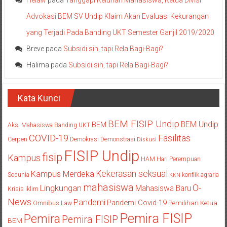
Helaw
pada
Tanggapi Keluhan Mahasiswa, Ketua Divisi
Advokasi BEM SV Undip Klaim Akan Evaluasi Kekurangan
yang Terjadi Pada Banding UKT Semester Ganjil 2019/2020
Breve
pada
Subsidi sih, tapi Rela Bagi-Bagi?
Halima
pada
Subsidi sih, tapi Rela Bagi-Bagi?
Kata Kunci
BEM FISIP Undip
BEM Undip
BEM
Aksi Mahasiswa
Banding UKT
COVID-19
Fasilitas
Cerpen
Demokrasi
Demonstrasi
Diskusi
FISIP Undip
fisip
Kampus
HAM
Hari Perempuan
Kekerasan seksual
Kampus Merdeka
Sedunia
konflik agraria
KKN
mahasiswa
O-
Lingkungan
Mahasiswa Baru
Krisis iklim
News
Pandemi
Pandemi Covid-19
Pemilihan Ketua
Omnibus Law
Pemira FISIP
Pemira
Pemira FISIP
BEM