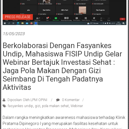
PRESS RELEASE
15/05/2023
Berkolaborasi Dengan Fasyankes
Undip, Mahasiswa FISIP Undip Gelar
Webinar Bertajuk Investasi Sehat :
Jaga Pola Makan Dengan Gizi
Seimbang Di Tengah Padatnya
Aktivitas
Diposkan Oleh:LPM OPINI
0 Komentar
fasyankes undip
,
gizi
,
pola makan sehat
,
Webinar
Dalam rangka meningkatkan awareness mahasiswa terhadap Klinik
Pratama Dipinegoro I yang merupakan fasilitas kesehatan untuk