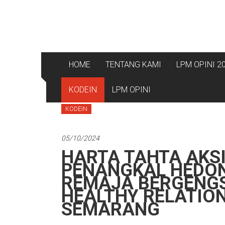
HOME
TENTANG KAMI
LPM OPINI 2
KODEIN
LPM OPINI
KODEIN
05/10/2024
HARTA TAHTA AKSI
PENANGKAL HEDO
REMAJA BERGENGS
HEALTHY RELATION
SEMARANG