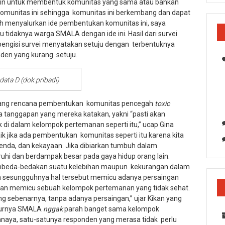
lain untuk membentuk komunitas yang sama atau bahkan
komunitas ini sehingga komunitas ini berkembang dan dapat
h menyalurkan ide pembentukan komunitas ini, saya
tidaknya warga SMALA dengan ide ini. Hasil dari survei
 pengisi survei menyatakan setuju dengan terbentuknya
nden yang kurang setuju.
data D (dok.pribadi)
ntang rencana pembentukan komunitas pencegah
toxic
tanggapan yang mereka katakan, yakni “pasti akan
 di dalam kelompok pertemanan seperti itu,” ucap Gina
aik jika ada pembentukan komunitas seperti itu karena kita
benda, dan kekayaan. Jika dibiarkan tumbuh dalam
hi dan berdampak besar pada gaya hidup orang lain.
embeda-bedakan suatu kelebihan maupun kekurangan dalam
a sesungguhnya hal tersebut memicu adanya persaingan
akan memicu sebuah kelompok pertemanan yang tidak sehat.
ng sebenarnya, tanpa adanya persaingan,” ujar Kikan yang
jujurnya SMALA
nggak
parah banget sama kelompok
naya, satu-satunya responden yang merasa tidak perlu