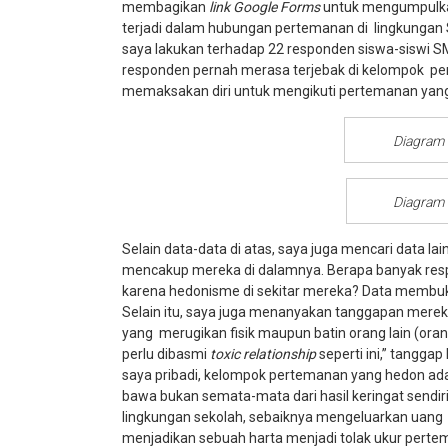
membagikan
link Google Forms
untuk mengumpulka
terjadi dalam hubungan pertemanan di lingkungan 
saya lakukan terhadap 22 responden siswa-siswi 
responden pernah merasa terjebak di kelompok per
memaksakan diri untuk mengikuti pertemanan yang 
Diagram 
Diagram 
Selain data-data di atas, saya juga mencari data la
mencakup mereka di dalamnya. Berapa banyak re
karena hedonisme di sekitar mereka? Data membukt
Selain itu, saya juga menanyakan tanggapan mere
yang merugikan fisik maupun batin orang lain (o
perlu dibasmi
toxic relationship
seperti ini,” tangga
saya pribadi, kelompok pertemanan yang hedon adal
bawa bukan semata-mata dari hasil keringat sendiri,
lingkungan sekolah, sebaiknya mengeluarkan uang 
menjadikan sebuah harta menjadi tolak ukur pertem