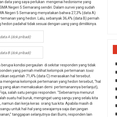
n data yang saya perlukan mengenai hedonisme yang
SMA Negeri 5 Semarang sendiri. Dalam survei yang sudah
SMA Negeri 5 Semarang menyatakan bahwa 27,3% (data A)
temanan yang hedon. Lalu, sebanyak 36,4% (data B) pernah
hedon padahal tidak sesuai dengan uang yang dimilikinya.
data A (dok.pribadi)
data B (dok.pribadi)
in berupa kondisi pergaulan di sekitar responden yang tidak
sponden yang pernah melihat kelompok pertemanan
toxic
ikan sejumlah 71,4% (data C) merasakan hal tersebut.
ka mengenai kelompok pertemanan yang hedon tersebut, “hal
rang yang akan memaksakan demi pertemanannya berlanjut),
p Fiqa, salah satu pengisi responden. “Sebenarnya menurut
ah suatu hal buruk, mengingat uang sangu yang selalu kita
 namun dari kerja keras orang tua kita. Apabila masih di
sangu untuk hal-hal yang sewajarnya saja dan jangan
anan,” tanggapan selanjutnya dari Bumi, responden lain