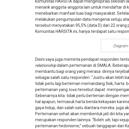
komunitas HARSITA dapat menginspirasi sekolah 
menarik anggota-anggota lain untuk mendaftar di 
menebarkan manfaat luas bagi masyarakat. Setela
melakukan pengumpulan data mengenai setuju atau 
tersebut menyatakan 95,5% (data D) dari 22 orang
Komunitas HARSITA ini, hanya terdapat satu respo
Diagram 
Disini saya juga meminta pendapat responden te
relationship
dalam pertemanan di SMALA. Beberapa 
membantu bagi orang yang merasa dirinya terjebak
sebagai salah satu responden. “Justru akan lebih b
tidak perlu lagi berteman memandang fisik, harta 
pertemanan yang
toxic
tersebut dapat mempengaru
Sebenarnya kita tidak perlu berteman dengan m
hal apapun, termasuk harta benda kekayaan karen
gaya hidup, dan salah satu diantara mereka juga 
Pertemanan sehat akan membentuk jati diri kita ya
merupakan responden lainnya. “Boleh
sih
, tapi se
pertemanan hedonisme,” sebuah tanggapan dari Ka