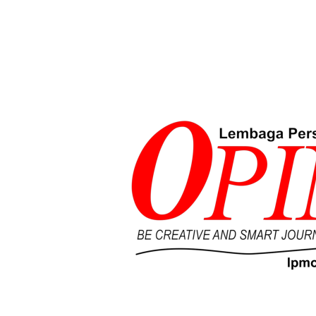
Lompat
ke
konten