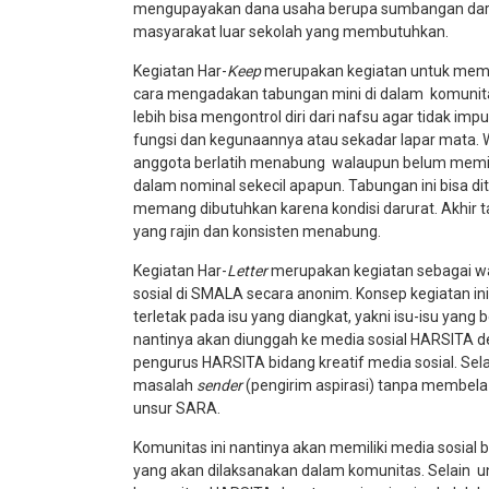
mengupayakan dana usaha berupa sumbangan dari
masyarakat luar sekolah yang membutuhkan.
Kegiatan Har-
Keep
merupakan kegiatan untuk me
cara mengadakan tabungan mini di dalam komunita
lebih bisa mengontrol diri dari nafsu agar tidak 
fungsi dan kegunaannya atau sekadar lapar mata.
anggota berlatih menabung walaupun belum memilik
dalam nominal sekecil apapun. Tabungan ini bisa di
memang dibutuhkan karena kondisi darurat. Akhir
yang rajin dan konsisten menabung.
Kegiatan Har-
Letter
merupakan kegiatan sebagai w
sosial di SMALA secara anonim. Konsep kegiatan in
terletak pada isu yang diangkat, yakni isu-isu yang
nantinya akan diunggah ke media sosial HARSITA d
pengurus HARSITA bidang kreatif media sosial. Sel
masalah
sender
(pengirim aspirasi) tanpa membe
unsur SARA.
Komunitas ini nantinya akan memiliki media sosial
yang akan dilaksanakan dalam komunitas. Selain unt