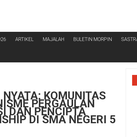
026
ARTIKEL
MAJALAH
BULETIN MORPIN
SASTR
 NYATA: KOMUNITAS
NISME PERGAULAN
I DAN PENCIPTA
SHIP DI SMA NEGERI 5