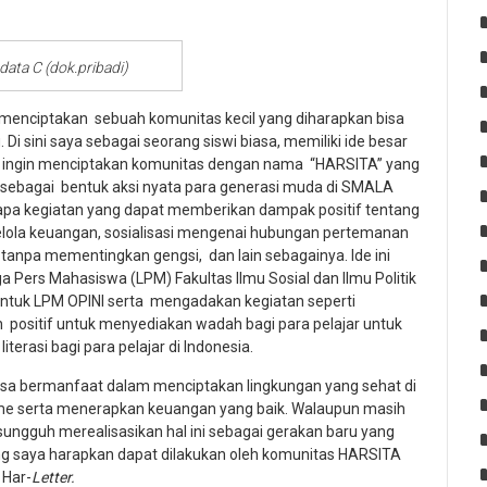
data C (dok.pribadi)
enciptakan sebuah komunitas kecil yang diharapkan bisa
i sini saya sebagai seorang siswi biasa, memiliki ide besar
 ingin menciptakan komunitas dengan nama “HARSITA” yang
” sebagai bentuk aksi nyata para generasi muda di SMALA
pa kegiatan yang dapat memberikan dampak positif tentang
elola keuangan, sosialisasi mengenai hubungan pertemanan
 tanpa mementingkan gengsi, dan lain sebagainya. Ide ini
a Pers Mahasiswa (LPM) Fakultas Ilmu Sosial dan Ilmu Politik
entuk LPM OPINI serta mengadakan kegiatan seperti
n positif untuk menyediakan wadah bagi para pelajar untuk
iterasi bagi para pelajar di Indonesia.
sa bermanfaat dalam menciptakan lingkungan yang sehat di
 serta menerapkan keuangan yang baik. Walaupun masih
sungguh merealisasikan hal ini sebagai gerakan baru yang
ang saya harapkan dapat dilakukan oleh komunitas HARSITA
 Har-
Letter.