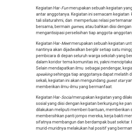
Kegiatan Har-
Fun
merupakan sebuah kegiatan yang 
antar anggotanya. Kegiatan ini semacam kegiata
tali silaturahmi, dan memperluas relasi pertemanan
bersama, bermain
games
, atau bahkan diisi denga
mengantisipasi perselisihan tiap anggota-anggota
Kegiatan Har-
Meet
merupakan sebuah kegiatan untuk
nantinya akan dijadwalkan bergilir setiap satu min
pembicara di depan seluruh warga sekolah yang ber
dalam koridor tema komunitas ini, yakni menciptak
Selain mendapatkan ilmu sebagai pendengar, kegiat
speaking
sehingga tiap anggotanya dapat melatih d
sekali, kegiatan ini akan mengundang
guest star
yan
memberikan ilmu-ilmu yang bermanfaat.
Kegiatan Har-
Social
merupakan kegiatan yang dilaku
sosial yang diisi dengan kegiatan berkunjung ke pan
dilakukan meliputi memberi bantuan, memberikan s
membersihkan panti jompo mereka, kerja bakti mem
sifatnya membangun dan berdampak buat sekitar. Ha
murid-muridnya melakukan hal positif yang berman