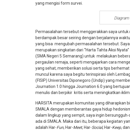
yang mengisi form survei.
Diagram 
Permasalahan tersebut menggerakkan saya untuk m
berdampak besar seiring dengan berjalannya waktu. D
yang bisa mengubah permasalahan tersebut. Saya
merupakan singkatan dari “Harta Tahta Aksi Nyata
(SMA Negeri 5 Semarang) untuk melakukan bebera
pergaulan remaja, seperti mengajarkan cara meng
yang sehat, memberikan solusi serta tips berhemat
muncul karena saya begitu terinspirasi oleh Lembag
(FISIP) Universitas Diponegoro (Undip) yang memb
Journation 1.0 hingga Journation 6.0 yang bertujua
menulis dan berpikir kritis serta meningkatkan iklim l
HARSITA merupakan komunitas yang diharapkan bi
SMALA dengan memberantas gaya hidup hedonisme
dalam lingkup yang sempit, saya ingin bersungguh-
ada di SMALA. Maka dari itu, beberapa kegiatan y
adalah Har-
Fun
, Har-
Meet
, Har-
Social
, Har-
Keep
, dan