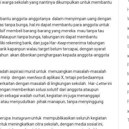
 warga sekolah yang nantinya dikumpulkan untuk membantu
mbantu anggota-anggotanya dalam menyimpan uang dengan
s tanpa bunga, hal ini dapat membantu para anggota untuk
impulsif membeli barang-barang yang mereka mau tanpa tau
 Walaupun tanpa bunga, tabungan ini dapat membantu
i rekening bank, dan juga Har-
Keep
menerima tabungan
tarik kapanpun walau target belum tercapai, dengan syarat
 tahun akan diberikan penghargaan kepada anggota-anggota
adah aspirasi murid untuk menuangkan masalah-masalah
i mirip dengan
menfess
di aplikasi X, tetapi perbedaannya
 berkaitan dengan masalah di lingkungan sekolah. Har-
Letter
ini
engan memberikan solusi solutif dari anggota ataupun
ain sebagai wadah curhat, kegiatan ini juga menanggapi
la atau menyudutkan pihak manapun, tanpa menyinggung
 berupa
Instagram
untuk mempublikasikan seluruh kegiatan
uk meningkatkan citra sekolah, dengan media sosial ini,