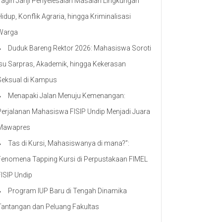
Tagih Janji Penyelesaian Masalah Lingkungan
Hidup, Konflik Agraria, hingga Kriminalisasi
Warga
Duduk Bareng Rektor 2026: Mahasiswa Soroti
Isu Sarpras, Akademik, hingga Kekerasan
Seksual di Kampus
Menapaki Jalan Menuju Kemenangan:
Perjalanan Mahasiswa FISIP Undip Menjadi Juara
Mawapres
Tas di Kursi, Mahasiswanya di mana?”:
Fenomena Tapping Kursi di Perpustakaan FIMEL
FISIP Undip
Program IUP Baru di Tengah Dinamika
Tantangan dan Peluang Fakultas