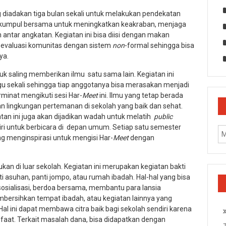
diadakan tiga bulan sekali untuk melakukan pendekatan
n kumpul bersama untuk meningkatkan keakraban, menjaga
 antar angkatan. Kegiatan ini bisa diisi dengan makan
n evaluasi komunitas dengan sistem
non
-formal sehingga bisa
nya.
 saling memberikan ilmu satu sama lain. Kegiatan ini
ggu sekali sehingga tiap anggotanya bisa merasakan menjadi
minat mengikuti sesi Har-
Meet
ini. Ilmu yang tetap berada
an lingkungan pertemanan di sekolah yang baik dan sehat.
an ini juga akan dijadikan wadah untuk melatih
public
iri untuk berbicara di depan umum. Setiap satu semester
g menginspirasi untuk mengisi Har-
Meet
dengan
kan di luar sekolah. Kegiatan ini merupakan kegiatan bakti
ti asuhan, panti jompo, atau rumah ibadah. Hal-hal yang bisa
osialisasi, berdoa bersama, membantu para lansia
bersihkan tempat ibadah, atau kegiatan lainnya yang
l ini dapat membawa citra baik bagi sekolah sendiri karena
faat. Terkait masalah dana, bisa didapatkan dengan