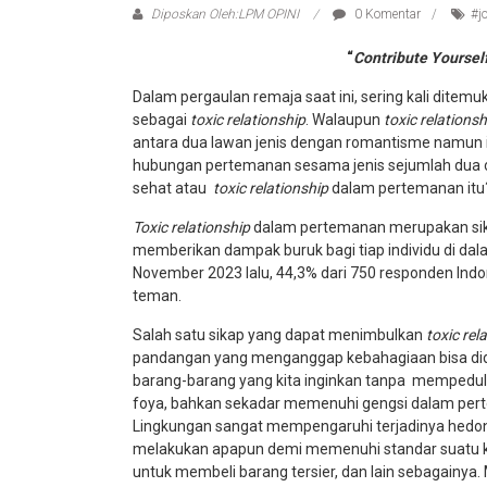
Diposkan Oleh:LPM OPINI
0 Komentar
#j
“
Contribute Yoursel
Dalam pergaulan remaja saat ini, sering kali dite
sebagai
toxic relationship
. Walaupun
toxic relations
antara dua lawan jenis dengan romantisme namun i
hubungan pertemanan sesama jenis sejumlah dua o
sehat atau
toxic relationship
dalam pertemanan itu
Toxic relationship
dalam pertemanan merupakan sik
memberikan dampak buruk bagi tiap individu di dal
November 2023 lalu, 44,3% dari 750 responden In
teman.
Salah satu sikap yang dapat menimbulkan
toxic rel
pandangan yang menganggap kebahagiaan bisa di
barang-barang yang kita inginkan tanpa mempeduli
foya, bahkan sekadar memenuhi gengsi dalam perte
Lingkungan sangat mempengaruhi terjadinya hedon
melakukan apapun demi memenuhi standar suatu 
untuk membeli barang tersier, dan lain sebagainya.