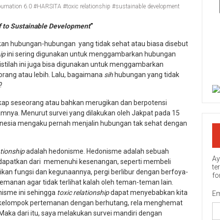
ournation 6.0 #HARSITA #toxic relationship #sustainable development
f to Sustainable Development
”
mukan hubungan-hubungan yang tidak sehat atau biasa disebut
hip
ini sering digunakan untuk menggambarkan hubungan
stilah ini juga bisa digunakan untuk menggambarkan
rang atau lebih. Lalu, bagaimana
sih
hubungan yang tidak
?
ap seseorang atau bahkan merugikan dan berpotensi
amnya. Menurut survei yang dilakukan oleh Jakpat pada 15
donesia mengaku pernah menjalin hubungan tak sehat dengan
ationship
adalah hedonisme. Hedonisme adalah sebuah
Ay
dapatkan dari memenuhi kesenangan, seperti membeli
te
kan fungsi dan kegunaannya, pergi berlibur dengan berfoya-
fo
manan agar tidak terlihat kalah oleh teman-teman lain.
isme ini sehingga
toxic relationship
dapat menyebabkan kita
Em
kelompok pertemanan dengan berhutang, rela menghemat
 Maka dari itu, saya melakukan survei mandiri dengan