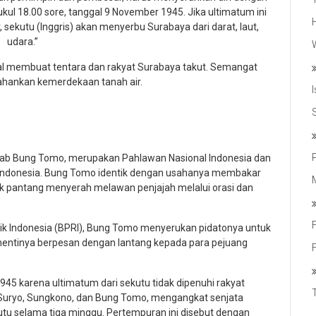
ul 18.00 sore, tanggal 9 November 1945. Jika ultimatum ini
 sekutu (Inggris) akan menyerbu Surabaya dari darat, laut,
udara.”
al membuat tentara dan rakyat Surabaya takut. Semangat
ahankan kemerdekaan tanah air.
krab Bung Tomo, merupakan Pahlawan Nasional Indonesia dan
l Indonesia. Bung Tomo identik dengan usahanya membakar
k pantang menyerah melawan penjajah melalui orasi dan
lik Indonesia (BPRI), Bung Tomo menyerukan pidatonya untuk
-hentinya berpesan dengan lantang kepada para pejuang
945 karena ultimatum dari sekutu tidak dipenuhi rakyat
r Suryo, Sungkono, dan Bung Tomo, mengangkat senjata
utu selama tiga minggu. Pertempuran ini disebut dengan