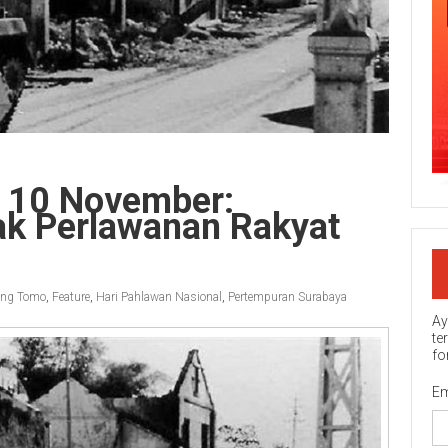
wa 10 November:
k Perlawanan Rakyat
ng Tomo
,
Feature
,
Hari Pahlawan Nasional
,
Pertempuran Surabaya
Ay
te
fo
Em