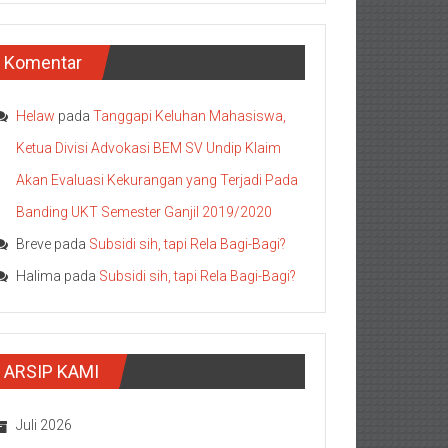
Komentar
Helaw
pada
Tanggapi Keluhan Mahasiswa,
Ketua Divisi Advokasi BEM SV Undip Klaim
Akan Evaluasi Kekurangan yang Terjadi Pada
Banding UKT Semester Ganjil 2019/2020
Breve
pada
Subsidi sih, tapi Rela Bagi-Bagi?
Halima
pada
Subsidi sih, tapi Rela Bagi-Bagi?
ARSIP KAMI
Juli 2026