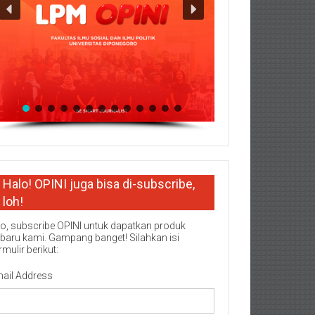
Halo! OPINI juga bisa di-subscribe,
loh!
o, subscribe OPINI untuk dapatkan produk
rbaru kami. Gampang banget! Silahkan isi
rmulir berikut:
ail Address