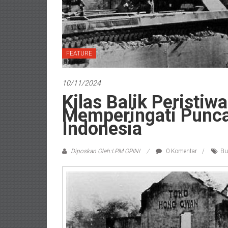
FEATURE
10/11/2024
Kilas Balik Peristi
Memperingati Punca
Indonesia
Diposkan Oleh:LPM OPINI
0 Komentar
Bu