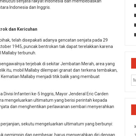
k melucuti senjata rakyat Indonesia dan membebaskan
ara Indonesia dan Inggris.
trok dan Kericuhan
ihak, telah disepakati adanya gencatan senjata pada 29
tober 1945, puncak bentrokan tak dapat terelakkan karena
al Mallaby terbunuh.
engawalnya terjebak di sekitar Jembatan Merah, area yang
ik itu, mobil Mallaby dilempari granat dan terkena tembakan,
. Kematian Mallaby menjadi titik balik yang membuat
Divisi Infanteri ke-5 Inggris, Mayor Jenderal Eric Carden
a mengeluarkan ultimatum yang berisi perintah kepada
enjata dan menghentikan perlawanan sembari menyerahkan
perjanjian, sekutu mengeluarkan ultimatum yang berbunyi:
suk pemimpin dan pembesar, harus menyerahkan diri dengan