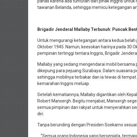
panas karena ada tuntutan dari pihak Inggris untu
tawanan Belanda, sehingga memicu ketegangan ant
Brigadir Jenderal Mallaby Terbunuh: Puncak Ben
Untuk mengurangi ketegangan antara kedua belah p
Oktober 1945. Namun, keesokan harinya pada 30 Ok
pempinan tertinggi tentara Inggris, Brigadir Jender
Mallaby yang sedang mengendarai mobil bersama p
dikepung para pejuang Surabaya. Dalam suasana pel
sehingga mobilnya terbakar dan ia tewas di tempat
kemarahan Inggris meluap.
Setelah kematiannya, Mallaby digantikan oleh Kepala 
Robert Mansergh. Begitu menjabat, Mansergh seger
semua pimpinan dan rakyat untuk menyerahkan s
diri.
Tanpa berunding dengan Presiden Soekarno sesuai 
“Semua orang Indonesia yang bersenjata, terma