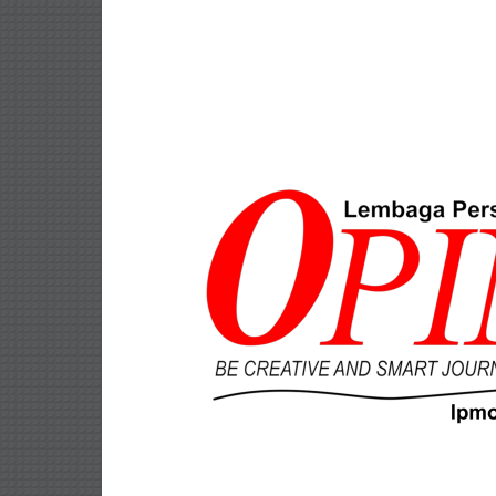
Lompat
ke
konten