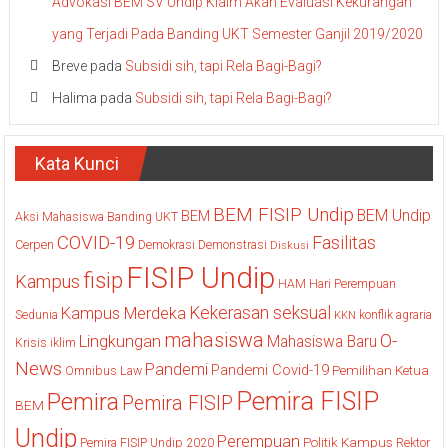
Advokasi BEM SV Undip Klaim Akan Evaluasi Kekurangan
yang Terjadi Pada Banding UKT Semester Ganjil 2019/2020
Breve
pada
Subsidi sih, tapi Rela Bagi-Bagi?
Halima
pada
Subsidi sih, tapi Rela Bagi-Bagi?
Kata Kunci
BEM FISIP Undip
BEM Undip
BEM
Aksi Mahasiswa
Banding UKT
COVID-19
Fasilitas
Cerpen
Demokrasi
Demonstrasi
Diskusi
FISIP Undip
fisip
Kampus
HAM
Hari Perempuan
Kekerasan seksual
Kampus Merdeka
Sedunia
konflik agraria
KKN
mahasiswa
O-
Lingkungan
Mahasiswa Baru
Krisis iklim
News
Pandemi
Pandemi Covid-19
Pemilihan Ketua
Omnibus Law
Pemira FISIP
Pemira
Pemira FISIP
BEM
Undip
Perempuan
Politik Kampus
Pemira FISIP Undip 2020
Rektor