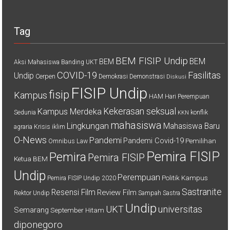
Tag
BEM FISIP Undip
BEM
BEM
Aksi Mahasiswa
Banding UKT
COVID-19
Fasilitas
Undip
Cerpen
Demokrasi
Demonstrasi
Diskusi
FISIP Undip
fisip
Kampus
HAM
Hari Perempuan
Kekerasan seksual
Kampus Merdeka
Sedunia
konflik
KKN
mahasiswa
Lingkungan
Mahasiswa Baru
agraria
Krisis iklim
O-News
Pandemi
Pandemi Covid-19
Pemilihan
Omnibus Law
Pemira FISIP
Pemira
Pemira FISIP
Ketua BEM
Undip
Perempuan
Politik Kampus
Pemira FISIP Undip 2020
Sastranite
Resensi Film
Review Film
Rektor Undip
Sampah
Sastra
Undip
UKT
universitas
Semarang
September Hitam
diponegoro