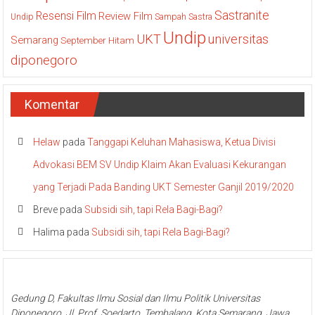
Sastranite
Resensi Film
Review Film
Undip
Sampah
Sastra
Undip
UKT
universitas
Semarang
September Hitam
diponegoro
Komentar
Helaw
pada
Tanggapi Keluhan Mahasiswa, Ketua Divisi
Advokasi BEM SV Undip Klaim Akan Evaluasi Kekurangan
yang Terjadi Pada Banding UKT Semester Ganjil 2019/2020
Breve
pada
Subsidi sih, tapi Rela Bagi-Bagi?
Halima
pada
Subsidi sih, tapi Rela Bagi-Bagi?
Gedung D, Fakultas Ilmu Sosial dan Ilmu Politik Universitas
Diponegoro, Jl. Prof. Soedarto, Tembalang, Kota Semarang, Jawa