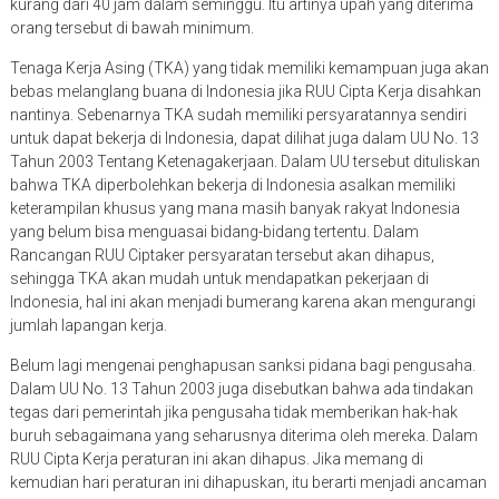
kurang dari 40 jam dalam seminggu. Itu artinya upah yang diterima
orang tersebut di bawah minimum.
Tenaga Kerja Asing (TKA) yang tidak memiliki kemampuan juga akan
bebas melanglang buana di Indonesia jika RUU Cipta Kerja disahkan
nantinya. Sebenarnya TKA sudah memiliki persyaratannya sendiri
untuk dapat bekerja di Indonesia, dapat dilihat juga dalam UU No. 13
Tahun 2003 Tentang Ketenagakerjaan. Dalam UU tersebut dituliskan
bahwa TKA diperbolehkan bekerja di Indonesia asalkan memiliki
keterampilan khusus yang mana masih banyak rakyat Indonesia
yang belum bisa menguasai bidang-bidang tertentu. Dalam
Rancangan RUU Ciptaker persyaratan tersebut akan dihapus,
sehingga TKA akan mudah untuk mendapatkan pekerjaan di
Indonesia, hal ini akan menjadi bumerang karena akan mengurangi
jumlah lapangan kerja.
Belum lagi mengenai penghapusan sanksi pidana bagi pengusaha.
Dalam UU No. 13 Tahun 2003 juga disebutkan bahwa ada tindakan
tegas dari pemerintah jika pengusaha tidak memberikan hak-hak
buruh sebagaimana yang seharusnya diterima oleh mereka. Dalam
RUU Cipta Kerja peraturan ini akan dihapus. Jika memang di
kemudian hari peraturan ini dihapuskan, itu berarti menjadi ancaman