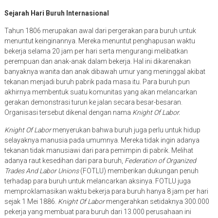
Sejarah Hari Buruh Internasional
Tahun 1806 merupakan awal dari pergerakan para buruh untuk
menuntut keinginannya. Mereka menuntut penghapusan waktu
bekerja selama 20 jam per hari serta mengurangi melibatkan
perempuan dan anak-anak dalam bekerja. Hal ini dikarenakan
banyaknya wanita dan anak dibawah umur yang meninggal akibat
tekanan menjadi buruh pabrik pada masa itu. Para buruh pun
akhirnya membentuk suatu komunitas yang akan melancarkan
gerakan demonstrasi turun ke jalan secara besar-besaran.
Organisasi tersebut dikenal dengan nama
Knight Of Labor.
Knight Of Labor
menyerukan bahwa buruh juga perlu untuk hidup
selayaknya manusia pada umumnya. Mereka tidak ingin adanya
tekanan tidak manusiawi dari para pemimpin di pabrik. Melihat
adanya raut kesedihan dari para buruh,
Federation of Organized
Trades And Labor Unions
(FOTLU)
memberikan dukungan penuh
terhadap para buruh untuk melancarkan aksinya. FOTLU juga
memproklamasikan waktu bekerja para buruh hanya 8 jam per hari
sejak 1 Mei 1886.
Knight Of Labor
mengerahkan setidaknya 300.000
pekerja yang membuat para buruh dari 13.000 perusahaan ini