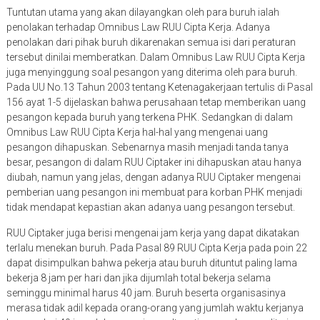
Tuntutan utama yang akan dilayangkan oleh para buruh ialah
penolakan terhadap Omnibus Law RUU Cipta Kerja. Adanya
penolakan dari pihak buruh dikarenakan semua isi dari peraturan
tersebut dinilai memberatkan. Dalam Omnibus Law RUU Cipta Kerja
juga menyinggung soal pesangon yang diterima oleh para buruh.
Pada UU No.13 Tahun 2003 tentang Ketenagakerjaan tertulis di Pasal
156 ayat 1-5 dijelaskan bahwa perusahaan tetap memberikan uang
pesangon kepada buruh yang terkena PHK. Sedangkan di dalam
Omnibus Law RUU Cipta Kerja hal-hal yang mengenai uang
pesangon dihapuskan. Sebenarnya masih menjadi tanda tanya
besar, pesangon di dalam RUU Ciptaker ini dihapuskan atau hanya
diubah, namun yang jelas, dengan adanya RUU Ciptaker mengenai
pemberian uang pesangon ini membuat para korban PHK menjadi
tidak mendapat kepastian akan adanya uang pesangon tersebut.
RUU Ciptaker juga berisi mengenai jam kerja yang dapat dikatakan
terlalu menekan buruh. Pada Pasal 89 RUU Cipta Kerja pada poin 22
dapat disimpulkan bahwa pekerja atau buruh dituntut paling lama
bekerja 8 jam per hari dan jika dijumlah total bekerja selama
seminggu minimal harus 40 jam. Buruh beserta organisasinya
merasa tidak adil kepada orang-orang yang jumlah waktu kerjanya