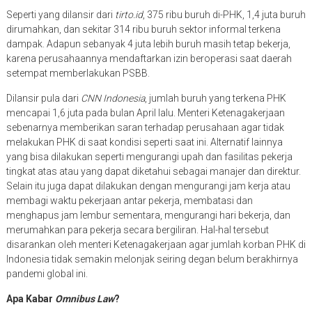
Seperti yang dilansir dari
tirto.id
, 375 ribu buruh di-PHK, 1,4 juta buruh
dirumahkan, dan sekitar 314 ribu buruh sektor informal terkena
dampak. Adapun sebanyak 4 juta lebih buruh masih tetap bekerja,
karena perusahaannya mendaftarkan izin beroperasi saat daerah
setempat memberlakukan PSBB.
Dilansir pula dari
CNN Indonesia
, jumlah buruh yang terkena PHK
mencapai 1,6 juta pada bulan April lalu. Menteri Ketenagakerjaan
sebenarnya memberikan saran terhadap perusahaan agar tidak
melakukan PHK di saat kondisi seperti saat ini. Alternatif lainnya
yang bisa dilakukan seperti mengurangi upah dan fasilitas pekerja
tingkat atas atau yang dapat diketahui sebagai manajer dan direktur.
Selain itu juga dapat dilakukan dengan mengurangi jam kerja atau
membagi waktu pekerjaan antar pekerja, membatasi dan
menghapus jam lembur sementara, mengurangi hari bekerja, dan
merumahkan para pekerja secara bergiliran. Hal-hal tersebut
disarankan oleh menteri Ketenagakerjaan agar jumlah korban PHK di
Indonesia tidak semakin melonjak seiring degan belum berakhirnya
pandemi global ini.
Apa Kabar
Omnibus Law
?