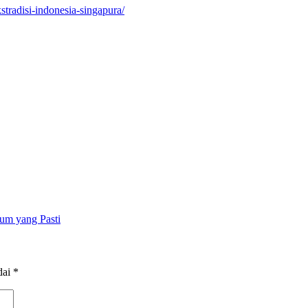
kstradisi-indonesia-singapura/
um yang Pasti
dai
*