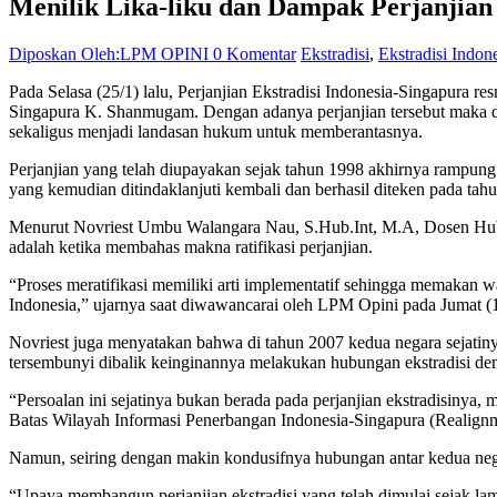
Menilik Lika-liku dan Dampak Perjanjian 
Diposkan Oleh:LPM OPINI
0 Komentar
Ekstradisi
,
Ekstradisi Indon
Pada Selasa (25/1) lalu, Perjanjian Ekstradisi Indonesia-Singapura
Singapura K. Shanmugam. Dengan adanya perjanjian tersebut maka di
sekaligus menjadi landasan hukum untuk memberantasnya.
Perjanjian yang telah diupayakan sejak tahun 1998 akhirnya rampung s
yang kemudian ditindaklanjuti kembali dan berhasil diteken pada tahu
Menurut Novriest Umbu Walangara Nau, S.Hub.Int, M.A, Dosen Hubung
adalah ketika membahas makna ratifikasi perjanjian.
“Proses meratifikasi memiliki arti implementatif sehingga memakan
Indonesia,” ujarnya saat diwawancarai oleh LPM Opini pada Jumat (1
Novriest juga menyatakan bahwa di tahun 2007 kedua negara sejatiny
tersembunyi dibalik keinginannya melakukan hubungan ekstradisi deng
“Persoalan ini sejatinya bukan berada pada perjanjian ekstradisinya, 
Batas Wilayah Informasi Penerbangan Indonesia-Singapura (Realignm
Namun, seiring dengan makin kondusifnya hubungan antar kedua negar
“Upaya membangun perjanjian ekstradisi yang telah dimulai sejak