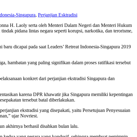
ndonesia-Singapura
,
Perjanjian Esktradisi
asonna H. Laoly serta oleh Menteri Dalam Negeri dan Menteri Hukum
indak pidana lintas negara seperti korupsi, narkotika, dan terorisme,
ni baru dicapai pada saat Leaders’ Retreat Indonesia-Singapura 2019
hambatan yang paling signifikan dalam proses ratifikasi tersebut
aksanaan konkret dari perjanjian ekstradisi Singapura dan
mentasikan karena DPR khawatir jika Singapura memiliki kepentingan
sepakatan tersebut batal diberlakukan.
perjanjian ekstradisi yang disepakati, yaitu Persetujuan Penyesuaian
an,” ujar Novriest.
 akhirnya berhasil disahkan bulan lalu.
an kedua yang negara yang kondusif, sehingga membuat pemimpin