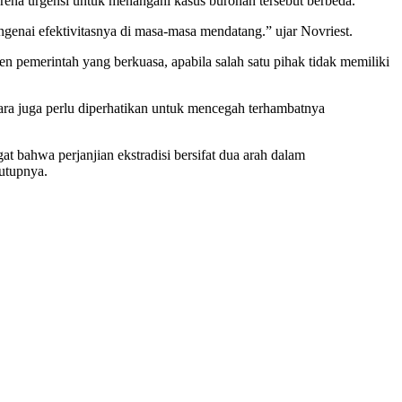
karena urgensi untuk menangani kasus buronan tersebut berbeda.
ngenai efektivitasnya di masa-masa mendatang.” ujar Novriest.
 pemerintah yang berkuasa, apabila salah satu pihak tidak memiliki
ara juga perlu diperhatikan untuk mencegah terhambatnya
gat bahwa perjanjian ekstradisi bersifat dua arah dalam
tutupnya.