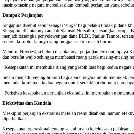
masing-masing negara merealisasikan kembali perjanjian yang sebelumn
Dampak Perjanjian
Singapura disebut-sebut sebagai ‘surga’ bagi pelaku tindak pidana kh
Singapura di antaranya adalah Sjamsul Nursalim, tersangka korupsi 
menjadi tersangka penyelewengan dana BLBI, Paulus Tannos, tersan
sederet koruptor lainnya yang hingga saat ini masih buron.
Menurut Novriest, sebelum disahkannya perjanjian tersebut, upaya
dan bersifat wajib sehingga membatasi ruang gerak masing-masing ne
“Kesepakatan ini membuka ruang yang lebih luas bagi kedua negara 
Selain menjadi payung hukum bagi aparat negara untuk menindak para b
menandai komitmen kedua negara untuk semakin terhubung dan dapat
“Peristiwa kesepakatan perjanjian ekstradisi ini merupakan moment
Efektivitas dan Kendala
Meskipun perjanjian ekstradisi ini telah resmi disahkan, namun efekt
diperhatikan.
Kesepakatan operasional tentang sejauh mana keleluasaan pelaksanaan