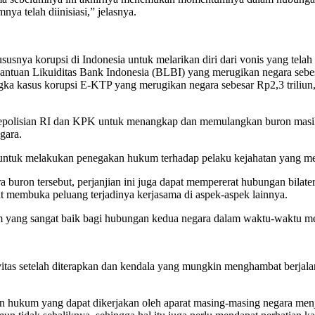
ya telah diinisiasi,” jelasnya.
ususnya korupsi di Indonesia untuk melarikan diri dari vonis yang tela
Bantuan Likuiditas Bank Indonesia (BLBI) yang merugikan negara sebe
gka kasus korupsi E-KTP yang merugikan negara sebesar Rp2,3 triliu
 Kepolisian RI dan KPK untuk menangkap dan memulangkan buron masih
gara.
untuk melakukan penegakan hukum terhadap pelaku kejahatan yang mela
uron tersebut, perjanjian ini juga dapat mempererat hubungan bilateral
 membuka peluang terjadinya kerjasama di aspek-aspek lainnya.
um yang sangat baik bagi hubungan kedua negara dalam waktu-waktu me
ivitas setelah diterapkan dan kendala yang mungkin menghambat berjala
 hukum yang dapat dikerjakan oleh aparat masing-masing negara menjadi