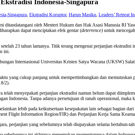
Ekstradisi Indonesia-Singapura
esia-Singapura
,
Ekstradisi Koruptor
,
Harun Masiku
,
Leaders’ Retreat I
 resmi ditandatangani oleh Menteri Hukum dan Hak Asasi Manusia RI Y
harapkan dapat menciptakan efek gentar (
deterrence)
untuk mencegah t
etelah 23 tahun lamanya. Titik terang mengenai perjanjian ekstradisi i
n ini.
an Internasional Universitas Kristen Satya Wacana (UKSW) Salatiga, 
 waktu yang cukup panjang untuk mempertimbangkan dan memutuskan pel
8/2).
a telah menyepakati perjanjian ekstradisi namun belum dapat diimple
an Indonesia. Tanpa adanya persetujuan di ranah operasional, maka ke
melainkan lebih pada keikutsertaan kesepakatan lain sebagai bagian dari 
ent Flight Information Region/FIR) dan Perjanjian Kerja Sama Keaman
a, perjanjian yang sebelumnya telah diupayakan selama bertahun-tahun
 lama sebelumnya ini akhirnya menemukan momentumnya dalam hubung