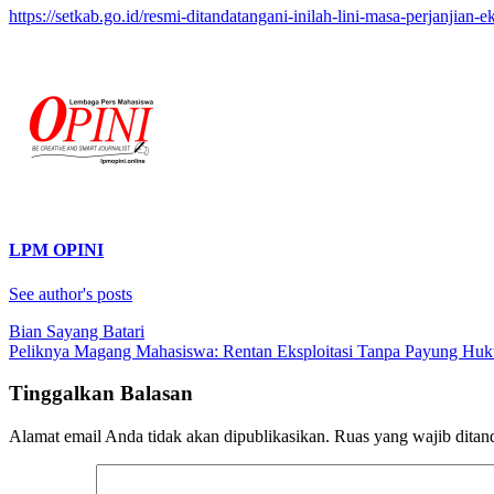
https://setkab.go.id/resmi-ditandatangani-inilah-lini-masa-perjanjian-e
LPM OPINI
See author's posts
Navigasi
Bian Sayang Batari
Peliknya Magang Mahasiswa: Rentan Eksploitasi Tanpa Payung Huk
pos
Tinggalkan Balasan
Alamat email Anda tidak akan dipublikasikan.
Ruas yang wajib ditan