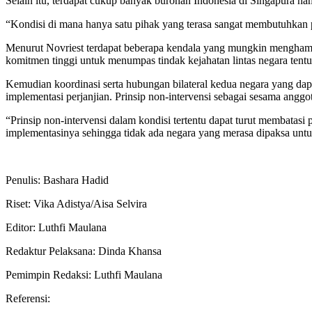
Selain itu, terdapat cukup banyak buronan Indonesia di Singapura na
“Kondisi di mana hanya satu pihak yang terasa sangat membutuhkan pe
Menurut Novriest terdapat beberapa kendala yang mungkin menghambat
komitmen tinggi untuk menumpas tindak kejahatan lintas negara ten
Kemudian koordinasi serta hubungan bilateral kedua negara yang dap
implementasi perjanjian. Prinsip non-intervensi sebagai sesama ang
“Prinsip non-intervensi dalam kondisi tertentu dapat turut membatasi p
implementasinya sehingga tidak ada negara yang merasa dipaksa untuk
Penulis: Bashara Hadid
Riset: Vika Adistya/Aisa Selvira
Editor: Luthfi Maulana
Redaktur Pelaksana: Dinda Khansa
Pemimpin Redaksi: Luthfi Maulana
Referensi: