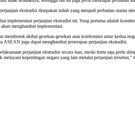
mun tidak sebaliknya, sehingga hal itu juga perlu mendapat perhatian 
rjanjian ekstradisi disepakati inilah yang menjadi perhatian utama me
 implementasi perjanjian ekstradisi ini. Yang pertama adalah komitmen
tu akan menghambat implementasi.
at memburuk akibat gesekan-gesekan atau konfrontasi antar kedua neg
gota ASEAN juga dapat menghambat penerapan perjanjian ekstradisi.
elaksanaan perjanjian ekstradisi secara luas, meski tentu saja perlu diin
 melayani kepentingan negara yang lain melalui perjanjian tersebut,” 