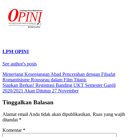
LPM OPINI
See author's posts
Navigasi
Menerjang Kesenjangan Abad Pencerahan dengan Filsafat
Romantisisme Rousseau dalam Film Titanic
pos
Siapkan Berkas! Registrasi Banding UKT Semester Ganjil
2020/2021 Akan Ditutup 27 November
Tinggalkan Balasan
Alamat email Anda tidak akan dipublikasikan.
Ruas yang wajib
ditandai
*
Komentar
*