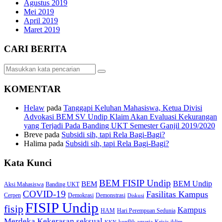
Agustus 2019
Mei 2019
April 2019
Maret 2019
CARI BERITA
KOMENTAR
Helaw
pada
Tanggapi Keluhan Mahasiswa, Ketua Divisi
Advokasi BEM SV Undip Klaim Akan Evaluasi Kekurangan
yang Terjadi Pada Banding UKT Semester Ganjil 2019/2020
Breve
pada
Subsidi sih, tapi Rela Bagi-Bagi?
Halima
pada
Subsidi sih, tapi Rela Bagi-Bagi?
Kata Kunci
BEM FISIP Undip
BEM Undip
BEM
Aksi Mahasiswa
Banding UKT
COVID-19
Fasilitas Kampus
Cerpen
Demokrasi
Demonstrasi
Diskusi
FISIP Undip
fisip
Kampus
HAM
Hari Perempuan Sedunia
Kekerasan seksual
Merdeka
konflik agraria
Krisis iklim