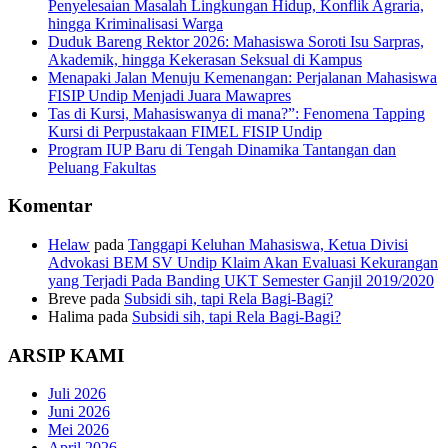
Penyelesaian Masalah Lingkungan Hidup, Konflik Agraria,
hingga Kriminalisasi Warga
Duduk Bareng Rektor 2026: Mahasiswa Soroti Isu Sarpras,
Akademik, hingga Kekerasan Seksual di Kampus
Menapaki Jalan Menuju Kemenangan: Perjalanan Mahasiswa
FISIP Undip Menjadi Juara Mawapres
Tas di Kursi, Mahasiswanya di mana?”: Fenomena Tapping
Kursi di Perpustakaan FIMEL FISIP Undip
Program IUP Baru di Tengah Dinamika Tantangan dan
Peluang Fakultas
Komentar
Helaw
pada
Tanggapi Keluhan Mahasiswa, Ketua Divisi
Advokasi BEM SV Undip Klaim Akan Evaluasi Kekurangan
yang Terjadi Pada Banding UKT Semester Ganjil 2019/2020
Breve
pada
Subsidi sih, tapi Rela Bagi-Bagi?
Halima
pada
Subsidi sih, tapi Rela Bagi-Bagi?
ARSIP KAMI
Juli 2026
Juni 2026
Mei 2026
April 2026