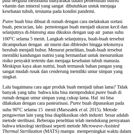
pula berguna membantu masyarakat dalam pemenuhan nutrisi
vitamin dan mineral yang sangat dibutuhkan untuk menjaga
kesehatan tubuh, terutama pada kondisi pandemi.
Puree
buah bisa dibuat di rumah dengan cara melakukan sortasi
buah, pencucian, lalu pemotongan buah menjadi ukuran kecil dan
selanjutnya di-
blansing
atau dikukus dengan uap air panas suhu
o
100
C selama 5 menit. Langkah selanjutnya, buah-buah tersebut
dicampurkan dengan air murni dan diblender hingga teksturnya
berubah menjadi bubur. Menurut penelitian, buah-buah tersebut
memiliki kandungan nutrisi yang bermanfaat untuk menurunkan
risiko penyakit tertentu dan menjaga kesehatan tubuh manusia.
Meskipun kaya akan nutrisi, buah termasuk bahan pangan yang
sangat mudah rusak dan cenderung memiliki umur simpan yang
singkat.
Lalu bagaimana cara agar produk buah menjadi tahan lama? Tidak
banyak yang tahu bahwa kita bisa memproduksi
puree
buah di
rumah dengan umur simpan yang cukup lama. Hal ini bisa
dilakukan dengan cara pasteurisasi.
Puree
buah dipanaskan pada
o
suhu 90
C selama 15 menit (Marszałek
et al.
2015). Metode
pengawetan lain yang bisa diaplikasikan oleh industri besar adalah
metode sterilisasi. Beberapa penelitian telah mendukung pernyataan
bahwa teknologi sterilisasi seperti metode
Microwave-Assisted
Thermal Sterilization
(MATS) mampu mempersingkat waktu dalam