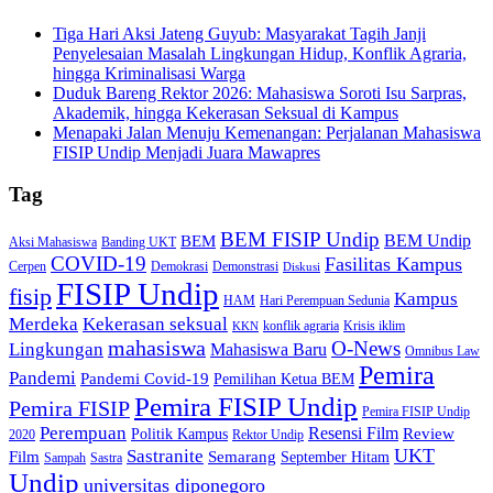
Tiga Hari Aksi Jateng Guyub: Masyarakat Tagih Janji
Penyelesaian Masalah Lingkungan Hidup, Konflik Agraria,
hingga Kriminalisasi Warga
Duduk Bareng Rektor 2026: Mahasiswa Soroti Isu Sarpras,
Akademik, hingga Kekerasan Seksual di Kampus
Menapaki Jalan Menuju Kemenangan: Perjalanan Mahasiswa
FISIP Undip Menjadi Juara Mawapres
Tag
BEM FISIP Undip
BEM Undip
BEM
Aksi Mahasiswa
Banding UKT
COVID-19
Fasilitas Kampus
Cerpen
Demokrasi
Demonstrasi
Diskusi
FISIP Undip
fisip
Kampus
HAM
Hari Perempuan Sedunia
Kekerasan seksual
Merdeka
konflik agraria
Krisis iklim
KKN
mahasiswa
O-News
Lingkungan
Mahasiswa Baru
Omnibus Law
Pemira
Pandemi
Pandemi Covid-19
Pemilihan Ketua BEM
Pemira FISIP Undip
Pemira FISIP
Pemira FISIP Undip
Perempuan
Resensi Film
Review
Politik Kampus
2020
Rektor Undip
Sastranite
UKT
Film
Semarang
September Hitam
Sampah
Sastra
Undip
universitas diponegoro