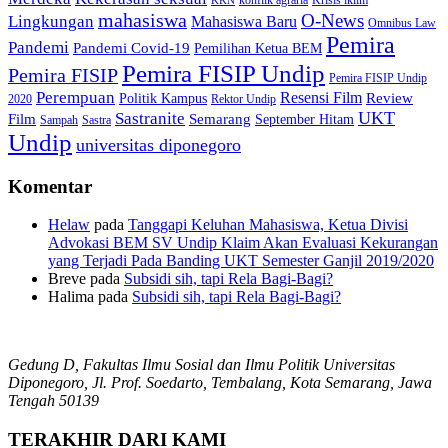
KKN
mahasiswa
O-News
Lingkungan
Mahasiswa Baru
Omnibus Law
Pemira
Pandemi
Pandemi Covid-19
Pemilihan Ketua BEM
Pemira FISIP Undip
Pemira FISIP
Pemira FISIP Undip
Perempuan
Resensi Film
Review
Politik Kampus
2020
Rektor Undip
Sastranite
UKT
Film
Semarang
September Hitam
Sampah
Sastra
Undip
universitas diponegoro
Komentar
Helaw
pada
Tanggapi Keluhan Mahasiswa, Ketua Divisi
Advokasi BEM SV Undip Klaim Akan Evaluasi Kekurangan
yang Terjadi Pada Banding UKT Semester Ganjil 2019/2020
Breve
pada
Subsidi sih, tapi Rela Bagi-Bagi?
Halima
pada
Subsidi sih, tapi Rela Bagi-Bagi?
Gedung D, Fakultas Ilmu Sosial dan Ilmu Politik Universitas
Diponegoro, Jl. Prof. Soedarto, Tembalang, Kota Semarang, Jawa
Tengah 50139
TERAKHIR DARI KAMI