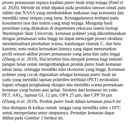
proses pemanasan supaya kualitas
puree
buah tetap terjaga (Patel
et
al.
2020). Metode ini telah dipakai pada produksi ransum untuk para
militer dan NASA yang membutuhkan makanan siap konsumsi dan
memiliki umur simpan yang lama. Keunggulannya terdapat pada
konsistensi rasa dan nutrisi yang tetap terjaga. Mengutip hasil
penelitian yang dilakukan di departemen rekayasa sistem biologi
Washington State University
, kemasan polimer yang dikombinasikan
dengan pemanasan suhu tinggi ini dapat mencegah proses oksidasi;
meminimalisasi perubahan warna, kandungan vitamin C, dan beta
karoten; serta reaksi kerusakan lainnya yang dapat menurunkan
profil sensori akibat proses pemanasan yang lama dan suhu tinggi
(Zhang
et al.
2019). Hal tersebut bisa menjadi potensi bagi industri
pangan besar untuk mengembangkan produk
puree
buah kemasan
tahan lama, sehingga memiliki nilai ekonomis yang tinggi. Kemasan
polimer yang cocok digunakan sebagai kemasan
puree
buah ini
yaitu yang memiliki lapisan polietilen tereftalat (PET) teroksidasi
logam sebagai penghalang oksigen dan memiliki warna permukaan
kemasan yang buram atau gelap. Struktur dari kemasan ini yaitu
PET, AlO
, lapisan GL 12 µm, OPA 25 µm, dan CPP 50 µm
x
(Zhang
et al.
2019). Produk
puree
buah dalam kemasan
pouch
ini
o
bisa disimpan di kulkas rumah tangga yang memiliki suhu ±10
C
untuk memperlama umur simpannya. Prototipe kemasan dapat
dilihat pada
Gambar 1
berikut ini.