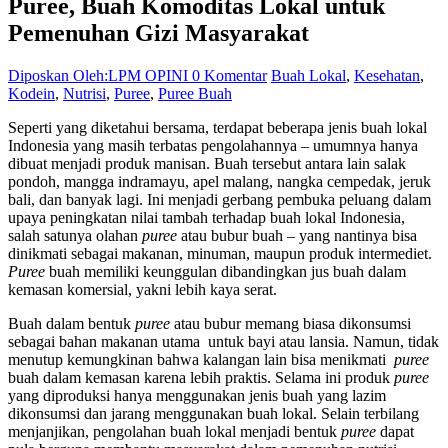
Puree, Buah Komoditas Lokal untuk
Pemenuhan Gizi Masyarakat
Diposkan Oleh:LPM OPINI
0 Komentar
Buah Lokal
,
Kesehatan
,
Kodein
,
Nutrisi
,
Puree
,
Puree Buah
Seperti yang diketahui bersama, terdapat beberapa jenis buah lokal
Indonesia yang masih terbatas pengolahannya – umumnya hanya
dibuat menjadi produk manisan. Buah tersebut antara lain salak
pondoh, mangga indramayu, apel malang, nangka cempedak, jeruk
bali, dan banyak lagi. Ini menjadi gerbang pembuka peluang dalam
upaya peningkatan nilai tambah terhadap buah lokal Indonesia,
salah satunya olahan
puree
atau bubur buah – yang nantinya bisa
dinikmati sebagai makanan, minuman, maupun produk intermediet.
Puree
buah memiliki keunggulan dibandingkan jus buah dalam
kemasan komersial, yakni lebih kaya serat.
Buah dalam bentuk
puree
atau bubur memang biasa dikonsumsi
sebagai bahan makanan utama untuk bayi atau lansia. Namun, tidak
menutup kemungkinan bahwa kalangan lain bisa menikmati
puree
buah dalam kemasan karena lebih praktis. Selama ini produk
puree
yang diproduksi hanya menggunakan jenis buah yang lazim
dikonsumsi dan jarang menggunakan buah lokal. Selain terbilang
menjanjikan, pengolahan buah lokal menjadi bentuk
puree
dapat