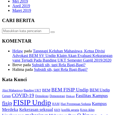
Mei 2019
April 2019
Maret 2019
CARI BERITA
KOMENTAR
Helaw
pada
Tanggapi Keluhan Mahasiswa, Ketua Divisi
Advokasi BEM SV Undip Klaim Akan Evaluasi Kekurangan
yang Terjadi Pada Banding UKT Semester Ganjil 2019/2020
Breve
pada
Subsidi sih, tapi Rela Bagi-Bagi?
Halima
pada
Subsidi sih, tapi Rela Bagi-Bagi?
Kata Kunci
BEM FISIP Undip
BEM Undip
BEM
Aksi Mahasiswa
Banding UKT
COVID-19
Fasilitas Kampus
Cerpen
Demokrasi
Demonstrasi
Diskusi
FISIP Undip
fisip
Kampus
HAM
Hari Perempuan Sedunia
Kekerasan seksual
Merdeka
konflik agraria
Krisis iklim
KKN