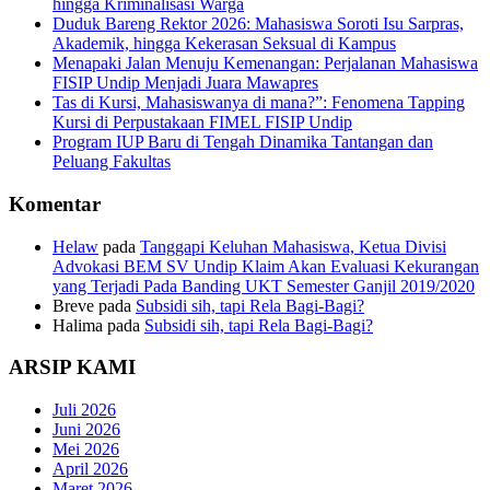
hingga Kriminalisasi Warga
Duduk Bareng Rektor 2026: Mahasiswa Soroti Isu Sarpras,
Akademik, hingga Kekerasan Seksual di Kampus
Menapaki Jalan Menuju Kemenangan: Perjalanan Mahasiswa
FISIP Undip Menjadi Juara Mawapres
Tas di Kursi, Mahasiswanya di mana?”: Fenomena Tapping
Kursi di Perpustakaan FIMEL FISIP Undip
Program IUP Baru di Tengah Dinamika Tantangan dan
Peluang Fakultas
Komentar
Helaw
pada
Tanggapi Keluhan Mahasiswa, Ketua Divisi
Advokasi BEM SV Undip Klaim Akan Evaluasi Kekurangan
yang Terjadi Pada Banding UKT Semester Ganjil 2019/2020
Breve
pada
Subsidi sih, tapi Rela Bagi-Bagi?
Halima
pada
Subsidi sih, tapi Rela Bagi-Bagi?
ARSIP KAMI
Juli 2026
Juni 2026
Mei 2026
April 2026
Maret 2026