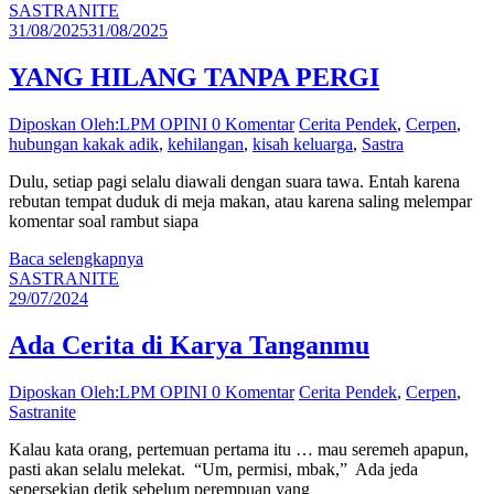
SASTRANITE
31/08/2025
31/08/2025
YANG HILANG TANPA PERGI
Diposkan Oleh:LPM OPINI
0 Komentar
Cerita Pendek
,
Cerpen
,
hubungan kakak adik
,
kehilangan
,
kisah keluarga
,
Sastra
Dulu, setiap pagi selalu diawali dengan suara tawa. Entah karena
rebutan tempat duduk di meja makan, atau karena saling melempar
komentar soal rambut siapa
Baca selengkapnya
SASTRANITE
29/07/2024
Ada Cerita di Karya Tanganmu
Diposkan Oleh:LPM OPINI
0 Komentar
Cerita Pendek
,
Cerpen
,
Sastranite
Kalau kata orang, pertemuan pertama itu … mau seremeh apapun,
pasti akan selalu melekat. “Um, permisi, mbak,” Ada jeda
sepersekian detik sebelum perempuan yang