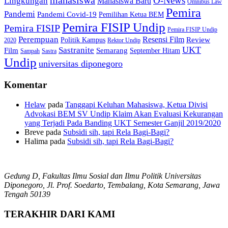
mahasiswa
O-News
Lingkungan
Mahasiswa Baru
Omnibus Law
Pemira
Pandemi
Pandemi Covid-19
Pemilihan Ketua BEM
Pemira FISIP Undip
Pemira FISIP
Pemira FISIP Undip
Perempuan
Resensi Film
Review
Politik Kampus
2020
Rektor Undip
Sastranite
UKT
Film
Semarang
September Hitam
Sampah
Sastra
Undip
universitas diponegoro
Komentar
Helaw
pada
Tanggapi Keluhan Mahasiswa, Ketua Divisi
Advokasi BEM SV Undip Klaim Akan Evaluasi Kekurangan
yang Terjadi Pada Banding UKT Semester Ganjil 2019/2020
Breve
pada
Subsidi sih, tapi Rela Bagi-Bagi?
Halima
pada
Subsidi sih, tapi Rela Bagi-Bagi?
Gedung D, Fakultas Ilmu Sosial dan Ilmu Politik Universitas
Diponegoro, Jl. Prof. Soedarto, Tembalang, Kota Semarang, Jawa
Tengah 50139
TERAKHIR DARI KAMI