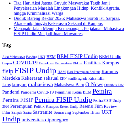
Tiga Hari Aksi Jateng Guyub: Masyarakat Tagih Janji
Penyelesaian Masalah Lingkungan Hidup, Konflik Agraria,
hingga Kriminalisasi Warga
Duduk Bareng Rektor 2026: Mahasiswa Soroti Isu Sarpras,
Akademik, hingga Kekerasan Seksual di Kampus
Menapaki Jalan Menuju Kemenangan: Perjalanan Mahasiswa
FISIP Undip Menjadi Juara Mawapres
Tag
BEM FISIP Undip
BEM Undip
BEM
Aksi Mahasiswa
Banding UKT
COVID-19
Fasilitas Kampus
Cerpen
Demokrasi
Demonstrasi
Diskusi
FISIP Undip
fisip
Kampus
HAM
Hari Perempuan Sedunia
Kekerasan seksual
Merdeka
konflik agraria
Krisis iklim
KKN
mahasiswa
O-News
Lingkungan
Mahasiswa Baru
Omnibus Law
Pemira
Pandemi
Pandemi Covid-19
Pemilihan Ketua BEM
Pemira FISIP Undip
Pemira FISIP
Pemira FISIP Undip
Perempuan
Resensi Film
Review
Politik Kampus
2020
Rektor Undip
Sastranite
UKT
Film
Semarang
September Hitam
Sampah
Sastra
Undip
universitas diponegoro