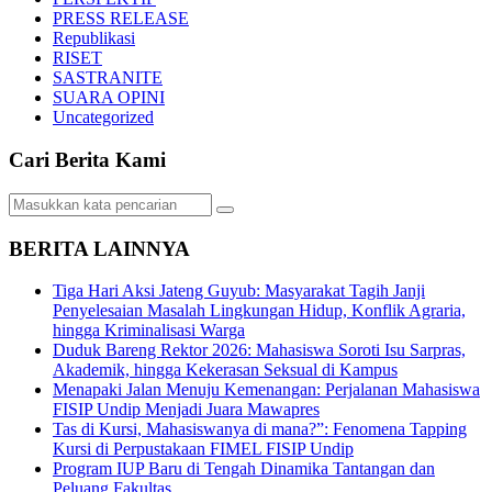
PRESS RELEASE
Republikasi
RISET
SASTRANITE
SUARA OPINI
Uncategorized
Cari Berita Kami
BERITA LAINNYA
Tiga Hari Aksi Jateng Guyub: Masyarakat Tagih Janji
Penyelesaian Masalah Lingkungan Hidup, Konflik Agraria,
hingga Kriminalisasi Warga
Duduk Bareng Rektor 2026: Mahasiswa Soroti Isu Sarpras,
Akademik, hingga Kekerasan Seksual di Kampus
Menapaki Jalan Menuju Kemenangan: Perjalanan Mahasiswa
FISIP Undip Menjadi Juara Mawapres
Tas di Kursi, Mahasiswanya di mana?”: Fenomena Tapping
Kursi di Perpustakaan FIMEL FISIP Undip
Program IUP Baru di Tengah Dinamika Tantangan dan
Peluang Fakultas