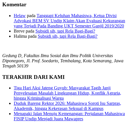
Komentar
Helaw
pada
Tanggapi Keluhan Mahasiswa, Ketua Divisi
Advokasi BEM SV Undip Klaim Akan Evaluasi Kekurangan
yang Terjadi Pada Banding UKT Semester Ganjil 2019/2020
Breve
pada
Subsidi sih, tapi Rela Bagi-Bagi?
Halima
pada
Subsidi sih, tapi Rela Bagi-Bagi?
Gedung D, Fakultas Ilmu Sosial dan Ilmu Politik Universitas
Diponegoro, Jl. Prof. Soedarto, Tembalang, Kota Semarang, Jawa
Tengah 50139
TERAKHIR DARI KAMI
Tiga Hari Aksi Jateng Guyub: Masyarakat Tagih Janji
Penyelesaian Masalah Lingkungan Hidup, Konflik Agraria,
hingga Kriminalisasi Warga
Duduk Bareng Rektor 2026: Mahasiswa Soroti Isu Sarpras,
Akademik, hingga Kekerasan Seksual di Kampus
Menapaki Jalan Menuju Kemenangan: Perjalanan Mahasiswa
FISIP Undip Menjadi Juara Mawapres