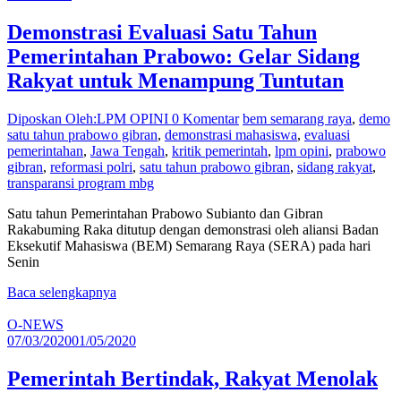
Demonstrasi Evaluasi Satu Tahun
Pemerintahan Prabowo: Gelar Sidang
Rakyat untuk Menampung Tuntutan
Diposkan Oleh:LPM OPINI
0 Komentar
bem semarang raya
,
demo
satu tahun prabowo gibran
,
demonstrasi mahasiswa
,
evaluasi
pemerintahan
,
Jawa Tengah
,
kritik pemerintah
,
lpm opini
,
prabowo
gibran
,
reformasi polri
,
satu tahun prabowo gibran
,
sidang rakyat
,
transparansi program mbg
Satu tahun Pemerintahan Prabowo Subianto dan Gibran
Rakabuming Raka ditutup dengan demonstrasi oleh aliansi Badan
Eksekutif Mahasiswa (BEM) Semarang Raya (SERA) pada hari
Senin
Baca selengkapnya
O-NEWS
07/03/2020
01/05/2020
Pemerintah Bertindak, Rakyat Menolak