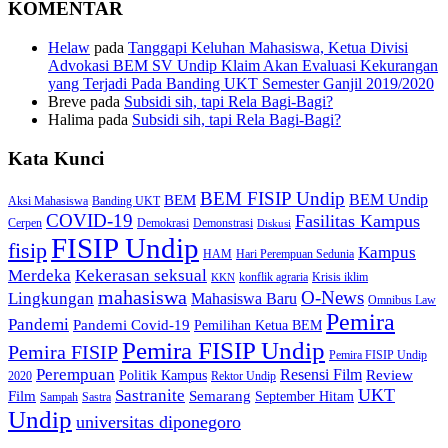
KOMENTAR
Helaw
pada
Tanggapi Keluhan Mahasiswa, Ketua Divisi
Advokasi BEM SV Undip Klaim Akan Evaluasi Kekurangan
yang Terjadi Pada Banding UKT Semester Ganjil 2019/2020
Breve
pada
Subsidi sih, tapi Rela Bagi-Bagi?
Halima
pada
Subsidi sih, tapi Rela Bagi-Bagi?
Kata Kunci
BEM FISIP Undip
BEM Undip
BEM
Aksi Mahasiswa
Banding UKT
COVID-19
Fasilitas Kampus
Cerpen
Demokrasi
Demonstrasi
Diskusi
FISIP Undip
fisip
Kampus
HAM
Hari Perempuan Sedunia
Kekerasan seksual
Merdeka
konflik agraria
Krisis iklim
KKN
mahasiswa
O-News
Lingkungan
Mahasiswa Baru
Omnibus Law
Pemira
Pandemi
Pandemi Covid-19
Pemilihan Ketua BEM
Pemira FISIP Undip
Pemira FISIP
Pemira FISIP Undip
Perempuan
Resensi Film
Review
Politik Kampus
2020
Rektor Undip
Sastranite
UKT
Film
Semarang
September Hitam
Sampah
Sastra
Undip
universitas diponegoro