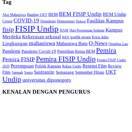
Tag
BEM FISIP Undip
BEM Undip
BEM
Aksi Mahasiswa
Banding UKT
COVID-19
Fasilitas Kampus
Cerpen
Demokrasi
Demonstrasi
Diskusi
FISIP Undip
fisip
Kampus
HAM
Hari Perempuan Sedunia
Kekerasan seksual
Merdeka
konflik agraria
Krisis iklim
KKN
mahasiswa
O-News
Lingkungan
Mahasiswa Baru
Omnibus Law
Pemira
Pandemi
Pandemi Covid-19
Pemilihan Ketua BEM
Pemira FISIP Undip
Pemira FISIP
Pemira FISIP Undip
Perempuan
Resensi Film
Review
Politik Kampus
2020
Rektor Undip
Sastranite
UKT
Film
Semarang
September Hitam
Sampah
Sastra
Undip
universitas diponegoro
KENALAN DENGAN PENGURUS