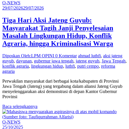
O-NEWS
29/07/2026
29/07/2026
Tiga Hari Aksi Jateng Guyub:
Masyarakat Tagih Janji Penyelesaian
Masalah Lingkungan Hidup, Konflik
Agraria, hingga Kriminalisasi Warga
Diposkan Oleh:LPM OPINI
0 Komentar
ahmad luthfi
,
aksi jateng
guyub
,
dayunan
,
gubernur jawa tengah
,
jateng guyub
,
Jawa Tengah
,
konflik agraria
,
lingkungan hidup
,
luthfi
,
putri cempo
,
reforma
agraria
Perwakilan masyarakat dari berbagai kota/kabupaten di Provinsi
Jawa Tengah (Jateng) yang tergabung dalam aliansi Jateng Guyub
menyelenggarakan aksi demonstrasi di depan Kantor Gubernur
Provinsi
Baca selengkapnya
O-NEWS
25/10/2025