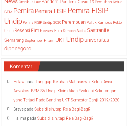
News
Pandemi
Pandemi Covid-19
Pemilihan Ketua
Omnibus Law
Pemira FISIP
Pemira
Pemira FISIP
BEM
Undip
Perempuan
Politik Kampus
Pemira FISIP Undip 2020
Rektor
Sastranite
Resensi Film
Review Film
Undip
Sampah
Sastra
Undip
UKT
universitas
Semarang
September Hitam
diponegoro
Komentar
Helaw
pada
Tanggapi Keluhan Mahasiswa, Ketua Divisi
Advokasi BEM SV Undip Klaim Akan Evaluasi Kekurangan
yang Terjadi Pada Banding UKT Semester Ganjil 2019/2020
Breve
pada
Subsidi sih, tapi Rela Bagi-Bagi?
Halima
pada
Subsidi sih, tapi Rela Bagi-Bagi?