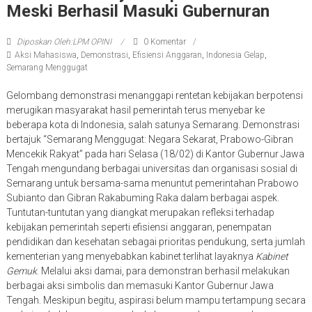
Meski Berhasil Masuki Gubernuran
Diposkan Oleh:LPM OPINI
0 Komentar
Aksi Mahasiswa
,
Demonstrasi
,
Efisiensi Anggaran
,
Indonesia Gelap
,
Semarang Menggugat
Gelombang demonstrasi menanggapi rentetan kebijakan berpotensi
merugikan masyarakat hasil pemerintah terus menyebar ke
beberapa kota di Indonesia, salah satunya Semarang. Demonstrasi
bertajuk “Semarang Menggugat: Negara Sekarat, Prabowo-Gibran
Mencekik Rakyat” pada hari Selasa (18/02) di Kantor Gubernur Jawa
Tengah mengundang berbagai universitas dan organisasi sosial di
Semarang untuk bersama-sama menuntut pemerintahan Prabowo
Subianto dan Gibran Rakabuming Raka dalam berbagai aspek.
Tuntutan-tuntutan yang diangkat merupakan refleksi terhadap
kebijakan pemerintah seperti efisiensi anggaran, penempatan
pendidikan dan kesehatan sebagai prioritas pendukung, serta jumlah
kementerian yang menyebabkan kabinet terlihat layaknya
Kabinet
Gemuk
. Melalui aksi damai, para demonstran berhasil melakukan
berbagai aksi simbolis dan memasuki Kantor Gubernur Jawa
Tengah. Meskipun begitu, aspirasi belum mampu tertampung secara