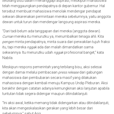
terbilang bisu dalam menanggapi aspirasi, meskipun mahasiswa
telah menggaungkan pendapatnya di depan kantor gubernur. Hal
tersebut membuat mahasiswa menolak mendengar pendapat
sekwan dikarenakan permintaan mereka sebelumnya, yaitu anggota
dewan untuk turun dan mendengar langsung aspirasi mereka.
“Dari tadi belum ada tanggapan dari mereka (anggota dewan).
Cuman
mereka itu menurutku ya, menumbalkan tenaga ahli. Kita
pengen
minta pendapatnya, minta suara dari perwakilan tujuh fraksi
itu, tapi mereka
nggak
ada dan malah dimandatkan sama
sekwannya. Itu menurutku udah
nggak
profesional banget,” kata
Nabila.
Meskipun respons pemerintah yang terbilang bisu, aksi selesai
dengan damai melalui pembacaan
press release
dari gabungan
mahasiswa dan pembubaran secara masif yang dilakukan
mahasiswa dengan kembali menuju Kampus Undip Pleburan. Aksi
berakhir dengan catatan adanya kemungkinan aksi lanjutan apabila
tuntutan tidak segera didengar maupun ditindaklanjuti.
“Ini aksi awal, ketika memang tidak didengarkan atau ditindaklanjuti,
kita akan mengeskalasikan gerakan yang lebih besar dari
sebelumnya,” sahut Ariq.