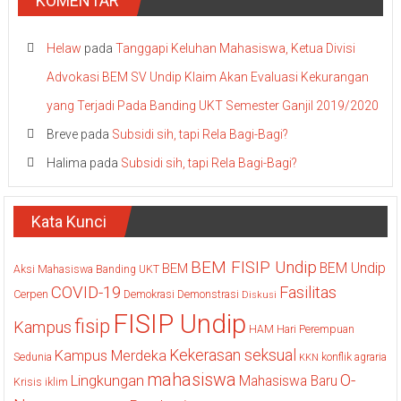
KOMENTAR
Helaw
pada
Tanggapi Keluhan Mahasiswa, Ketua Divisi
Advokasi BEM SV Undip Klaim Akan Evaluasi Kekurangan
yang Terjadi Pada Banding UKT Semester Ganjil 2019/2020
Breve
pada
Subsidi sih, tapi Rela Bagi-Bagi?
Halima
pada
Subsidi sih, tapi Rela Bagi-Bagi?
Kata Kunci
BEM FISIP Undip
BEM Undip
BEM
Aksi Mahasiswa
Banding UKT
COVID-19
Fasilitas
Cerpen
Demokrasi
Demonstrasi
Diskusi
FISIP Undip
fisip
Kampus
HAM
Hari Perempuan
Kekerasan seksual
Kampus Merdeka
Sedunia
konflik agraria
KKN
mahasiswa
O-
Lingkungan
Mahasiswa Baru
Krisis iklim