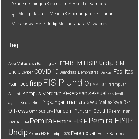
Akademik, hingga Kekerasan Seksual di Kampus
Menapaki Jalan Menuju Kemenangan: Perjalanan
Mahasiswa FISIP Undip Menjadi Juara Mawapres
Tag
BEM FISIP Undip
BEM
BEM
Aksi Mahasiswa
Banding UKT
COVID-19
Fasilitas
Undip
Cerpen
Demokrasi
Demonstrasi
Diskusi
FISIP Undip
fisip
Kampus
HAM
Hari Perempuan
Kekerasan seksual
Kampus Merdeka
Sedunia
konflik
KKN
mahasiswa
Lingkungan
Mahasiswa Baru
agraria
Krisis iklim
O-News
Pandemi
Pandemi Covid-19
Pemilihan
Omnibus Law
Pemira FISIP
Pemira
Pemira FISIP
Ketua BEM
Undip
Perempuan
Politik Kampus
Pemira FISIP Undip 2020