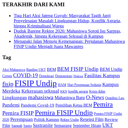
TERAKHIR DARI KAMI
Tiga Hari Aksi Jateng Guyub: Masyarakat Tagih Janji
Penyelesaian Masalah Lingkungan Hidup, Konflik Agraria,
hingga Kriminalisasi Warga
Duduk Bareng Rektor 2026: Mahasiswa Soroti Isu Sarpras,
Akademik, hingga Kekerasan Seksual di Kampus
Menapaki Jalan Menuju Kemenangan: Perjalanan Mahasiswa
FISIP Undip Menjadi Juara Mawapres
Tag
BEM FISIP Undip
BEM Undip
BEM
Aksi Mahasiswa
Banding UKT
COVID-19
Fasilitas Kampus
Cerpen
Demokrasi
Demonstrasi
Diskusi
FISIP Undip
fisip
Kampus
HAM
Hari Perempuan Sedunia
Kekerasan seksual
Merdeka
konflik agraria
Krisis iklim
KKN
mahasiswa
O-News
Lingkungan
Mahasiswa Baru
Omnibus Law
Pemira
Pandemi
Pandemi Covid-19
Pemilihan Ketua BEM
Pemira FISIP Undip
Pemira FISIP
Pemira FISIP Undip
Perempuan
Resensi Film
Review
Politik Kampus
2020
Rektor Undip
Sastranite
UKT
Film
Semarang
September Hitam
Sampah
Sastra