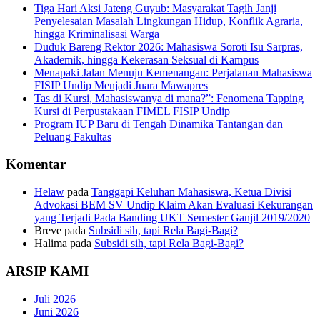
Tiga Hari Aksi Jateng Guyub: Masyarakat Tagih Janji
Penyelesaian Masalah Lingkungan Hidup, Konflik Agraria,
hingga Kriminalisasi Warga
Duduk Bareng Rektor 2026: Mahasiswa Soroti Isu Sarpras,
Akademik, hingga Kekerasan Seksual di Kampus
Menapaki Jalan Menuju Kemenangan: Perjalanan Mahasiswa
FISIP Undip Menjadi Juara Mawapres
Tas di Kursi, Mahasiswanya di mana?”: Fenomena Tapping
Kursi di Perpustakaan FIMEL FISIP Undip
Program IUP Baru di Tengah Dinamika Tantangan dan
Peluang Fakultas
Komentar
Helaw
pada
Tanggapi Keluhan Mahasiswa, Ketua Divisi
Advokasi BEM SV Undip Klaim Akan Evaluasi Kekurangan
yang Terjadi Pada Banding UKT Semester Ganjil 2019/2020
Breve
pada
Subsidi sih, tapi Rela Bagi-Bagi?
Halima
pada
Subsidi sih, tapi Rela Bagi-Bagi?
ARSIP KAMI
Juli 2026
Juni 2026