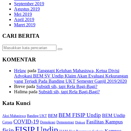
September 2019
Agustus 2019
Mei 2019
April 2019
Maret 2019
CARI BERITA
KOMENTAR
Helaw
pada
Tanggapi Keluhan Mahasiswa, Ketua Divisi
Advokasi BEM SV Undip Klaim Akan Evaluasi Kekurangan
yang Terjadi Pada Banding UKT Semester Ganjil 2019/2020
Breve
pada
Subsidi sih, tapi Rela Bagi-Bagi?
Halima
pada
Subsidi sih, tapi Rela Bagi-Bagi?
Kata Kunci
BEM FISIP Undip
BEM Undip
BEM
Aksi Mahasiswa
Banding UKT
COVID-19
Fasilitas Kampus
Cerpen
Demokrasi
Demonstrasi
Diskusi
FISIP Undip
fisip
Kampus