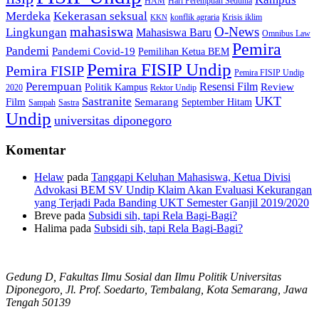
HAM
Hari Perempuan Sedunia
Kekerasan seksual
Merdeka
konflik agraria
Krisis iklim
KKN
mahasiswa
O-News
Lingkungan
Mahasiswa Baru
Omnibus Law
Pemira
Pandemi
Pandemi Covid-19
Pemilihan Ketua BEM
Pemira FISIP Undip
Pemira FISIP
Pemira FISIP Undip
Perempuan
Resensi Film
Review
Politik Kampus
2020
Rektor Undip
Sastranite
UKT
Film
Semarang
September Hitam
Sampah
Sastra
Undip
universitas diponegoro
Komentar
Helaw
pada
Tanggapi Keluhan Mahasiswa, Ketua Divisi
Advokasi BEM SV Undip Klaim Akan Evaluasi Kekurangan
yang Terjadi Pada Banding UKT Semester Ganjil 2019/2020
Breve
pada
Subsidi sih, tapi Rela Bagi-Bagi?
Halima
pada
Subsidi sih, tapi Rela Bagi-Bagi?
Gedung D, Fakultas Ilmu Sosial dan Ilmu Politik Universitas
Diponegoro, Jl. Prof. Soedarto, Tembalang, Kota Semarang, Jawa
Tengah 50139