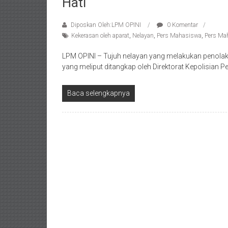
Hati
Diposkan Oleh:LPM OPINI
0 Komentar
Kekerasan oleh aparat
,
Nelayan
,
Pers Mahasiswa
,
Pers Ma
LPM OPINI – Tujuh nelayan yang melakukan penolak
yang meliput ditangkap oleh Direktorat Kepolisian P
Baca selengkapnya