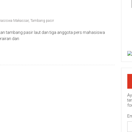
hasiswa Makassar
,
Tambang pasir
an tambang pasir laut dan tiga anggota pers mahasiswa
erairan dan
Ay
te
fo
Em