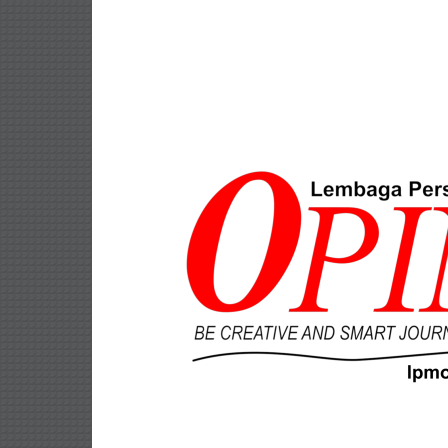
Lompat
ke
konten