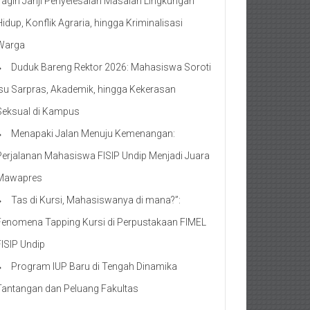
Tagih Janji Penyelesaian Masalah Lingkungan
Hidup, Konflik Agraria, hingga Kriminalisasi
Warga
Duduk Bareng Rektor 2026: Mahasiswa Soroti
Isu Sarpras, Akademik, hingga Kekerasan
Seksual di Kampus
Menapaki Jalan Menuju Kemenangan:
Perjalanan Mahasiswa FISIP Undip Menjadi Juara
Mawapres
Tas di Kursi, Mahasiswanya di mana?”:
Fenomena Tapping Kursi di Perpustakaan FIMEL
FISIP Undip
Program IUP Baru di Tengah Dinamika
Tantangan dan Peluang Fakultas