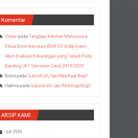
Komentar
Helaw
pada
Tanggapi Keluhan Mahasiswa,
Ketua Divisi Advokasi BEM SV Undip Klaim
Akan Evaluasi Kekurangan yang Terjadi Pada
Banding UKT Semester Ganjil 2019/2020
Breve
pada
Subsidi sih, tapi Rela Bagi-Bagi?
Halima
pada
Subsidi sih, tapi Rela Bagi-Bagi?
ARSIP KAMI
Juli 2026