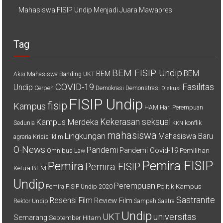
Mahasiswa FISIP Undip Menjadi Juara Mawapres
Tag
BEM FISIP Undip
BEM
BEM
Aksi Mahasiswa
Banding UKT
COVID-19
Fasilitas
Undip
Cerpen
Demokrasi
Demonstrasi
Diskusi
FISIP Undip
fisip
Kampus
HAM
Hari Perempuan
Kekerasan seksual
Kampus Merdeka
Sedunia
konflik
KKN
mahasiswa
Lingkungan
Mahasiswa Baru
agraria
Krisis iklim
O-News
Pandemi
Pandemi Covid-19
Pemilihan
Omnibus Law
Pemira FISIP
Pemira
Pemira FISIP
Ketua BEM
Undip
Perempuan
Politik Kampus
Pemira FISIP Undip 2020
Sastranite
Resensi Film
Review Film
Rektor Undip
Sampah
Sastra
Undip
UKT
universitas
Semarang
September Hitam