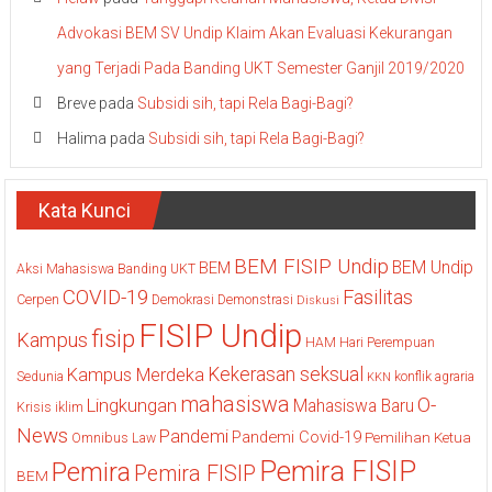
Advokasi BEM SV Undip Klaim Akan Evaluasi Kekurangan
yang Terjadi Pada Banding UKT Semester Ganjil 2019/2020
Breve
pada
Subsidi sih, tapi Rela Bagi-Bagi?
Halima
pada
Subsidi sih, tapi Rela Bagi-Bagi?
Kata Kunci
BEM FISIP Undip
BEM Undip
BEM
Aksi Mahasiswa
Banding UKT
COVID-19
Fasilitas
Cerpen
Demokrasi
Demonstrasi
Diskusi
FISIP Undip
fisip
Kampus
HAM
Hari Perempuan
Kekerasan seksual
Kampus Merdeka
Sedunia
konflik agraria
KKN
mahasiswa
O-
Lingkungan
Mahasiswa Baru
Krisis iklim
News
Pandemi
Pandemi Covid-19
Pemilihan Ketua
Omnibus Law
Pemira FISIP
Pemira
Pemira FISIP
BEM