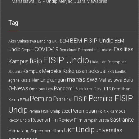
Mahasiswa FISIP Undip Menjadi Juara Mawapres
Tag
BEM FISIP Undip
BEM
BEM
Aksi Mahasiswa
Banding UKT
COVID-19
Fasilitas
Undip
Cerpen
Demokrasi
Demonstrasi
Diskusi
FISIP Undip
fisip
Kampus
HAM
Hari Perempuan
Kekerasan seksual
Kampus Merdeka
Sedunia
konflik
KKN
mahasiswa
Lingkungan
Mahasiswa Baru
agraria
Krisis iklim
O-News
Pandemi
Pandemi Covid-19
Pemilihan
Omnibus Law
Pemira FISIP
Pemira
Pemira FISIP
Ketua BEM
Undip
Perempuan
Politik Kampus
Pemira FISIP Undip 2020
Sastranite
Resensi Film
Review Film
Rektor Undip
Sampah
Sastra
Undip
UKT
universitas
Semarang
September Hitam