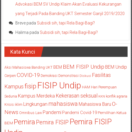
Advokasi BEM SV Undip Klaim Akan Evaluasi Kekurangan
yang Terjadi Pada Banding UKT Semester Ganjil 2019/2020
Breve
pada
Subsidi sih, tapi Rela Bagi-Bagi?
Halima
pada
Subsidi sih, tapi Rela Bagi-Bagi?
Kata Kunci
BEM FISIP Undip
BEM Undip
BEM
Aksi Mahasiswa
Banding UKT
COVID-19
Fasilitas
Cerpen
Demokrasi
Demonstrasi
Diskusi
FISIP Undip
fisip
Kampus
HAM
Hari Perempuan
Kekerasan seksual
Kampus Merdeka
Sedunia
konflik agraria
KKN
mahasiswa
O-
Lingkungan
Mahasiswa Baru
Krisis iklim
News
Pandemi
Pandemi Covid-19
Pemilihan Ketua
Omnibus Law
Pemira FISIP
Pemira
Pemira FISIP
BEM