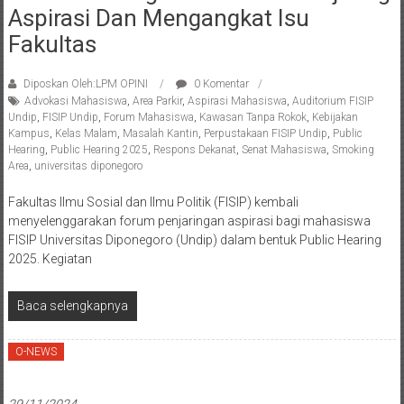
Aspirasi Dan Mengangkat Isu
Fakultas
Diposkan Oleh:LPM OPINI
0 Komentar
Advokasi Mahasiswa
,
Area Parkir
,
Aspirasi Mahasiswa
,
Auditorium FISIP
Undip
,
FISIP Undip
,
Forum Mahasiswa
,
Kawasan Tanpa Rokok
,
Kebijakan
Kampus
,
Kelas Malam
,
Masalah Kantin
,
Perpustakaan FISIP Undip
,
Public
Hearing
,
Public Hearing 2025
,
Respons Dekanat
,
Senat Mahasiswa
,
Smoking
Area
,
universitas diponegoro
Fakultas Ilmu Sosial dan Ilmu Politik (FISIP) kembali
menyelenggarakan forum penjaringan aspirasi bagi mahasiswa
FISIP Universitas Diponegoro (Undip) dalam bentuk Public Hearing
2025. Kegiatan
Baca selengkapnya
O-NEWS