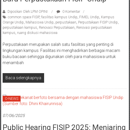
Diposkan Oleh:LPM OPINI
0 Komentar
common space FISIP
,
fasilitas kampus Undip
,
FIMEL Undip
,
Kampus
Orange Undip
,
Mahasiswa Undip
,
perpustakaan
,
Perpustakaan FISIP Undip
,
perpustakaan kampus
,
Renovasi Perpustakaan
,
Renovasi perpustakaan
kampus
,
ruang diskusi mahasiswa
Perpustakaan merupakan salah satu fasilitas yang penting di
lingkungan kampus. Fasilitas ini menghadirkan berbagai macam
buku bacaan sehingga digunakan oleh para mahasiswa untuk
menambah
Baca selengkapnya
O-NEWS
07/06/2025
Public Hearing FISIP 2025: Menjaring