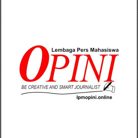
Lompat
ke
konten