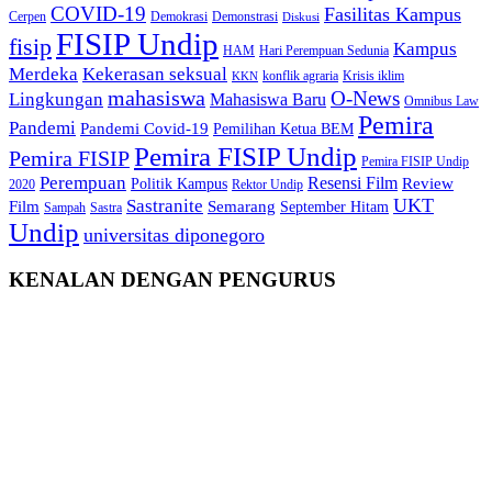
COVID-19
Fasilitas Kampus
Cerpen
Demokrasi
Demonstrasi
Diskusi
FISIP Undip
fisip
Kampus
HAM
Hari Perempuan Sedunia
Kekerasan seksual
Merdeka
konflik agraria
Krisis iklim
KKN
mahasiswa
O-News
Lingkungan
Mahasiswa Baru
Omnibus Law
Pemira
Pandemi
Pandemi Covid-19
Pemilihan Ketua BEM
Pemira FISIP Undip
Pemira FISIP
Pemira FISIP Undip
Perempuan
Resensi Film
Review
Politik Kampus
2020
Rektor Undip
Sastranite
UKT
Film
Semarang
September Hitam
Sampah
Sastra
Undip
universitas diponegoro
KENALAN DENGAN PENGURUS