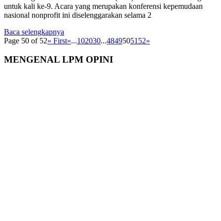
untuk kali ke-9. Acara yang merupakan konferensi kepemudaan
nasional nonprofit ini diselenggarakan selama 2
Baca selengkapnya
Page 50 of 52
« First
«
...
10
20
30
...
48
49
50
51
52
»
MENGENAL LPM OPINI