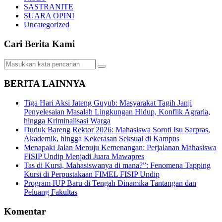
SASTRANITE
SUARA OPINI
Uncategorized
Cari Berita Kami
BERITA LAINNYA
Tiga Hari Aksi Jateng Guyub: Masyarakat Tagih Janji
Penyelesaian Masalah Lingkungan Hidup, Konflik Agraria,
hingga Kriminalisasi Warga
Duduk Bareng Rektor 2026: Mahasiswa Soroti Isu Sarpras,
Akademik, hingga Kekerasan Seksual di Kampus
Menapaki Jalan Menuju Kemenangan: Perjalanan Mahasiswa
FISIP Undip Menjadi Juara Mawapres
Tas di Kursi, Mahasiswanya di mana?”: Fenomena Tapping
Kursi di Perpustakaan FIMEL FISIP Undip
Program IUP Baru di Tengah Dinamika Tantangan dan
Peluang Fakultas
Komentar