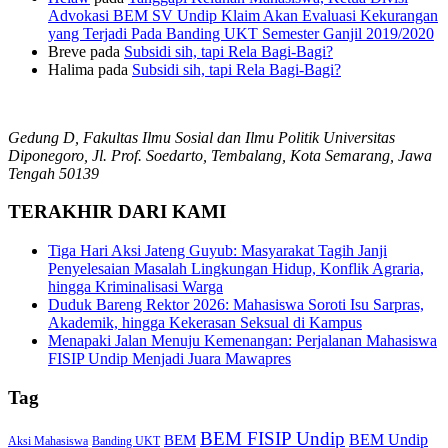
Advokasi BEM SV Undip Klaim Akan Evaluasi Kekurangan
yang Terjadi Pada Banding UKT Semester Ganjil 2019/2020
Breve
pada
Subsidi sih, tapi Rela Bagi-Bagi?
Halima
pada
Subsidi sih, tapi Rela Bagi-Bagi?
Gedung D, Fakultas Ilmu Sosial dan Ilmu Politik Universitas
Diponegoro, Jl. Prof. Soedarto, Tembalang, Kota Semarang, Jawa
Tengah 50139
TERAKHIR DARI KAMI
Tiga Hari Aksi Jateng Guyub: Masyarakat Tagih Janji
Penyelesaian Masalah Lingkungan Hidup, Konflik Agraria,
hingga Kriminalisasi Warga
Duduk Bareng Rektor 2026: Mahasiswa Soroti Isu Sarpras,
Akademik, hingga Kekerasan Seksual di Kampus
Menapaki Jalan Menuju Kemenangan: Perjalanan Mahasiswa
FISIP Undip Menjadi Juara Mawapres
Tag
BEM FISIP Undip
BEM Undip
BEM
Aksi Mahasiswa
Banding UKT