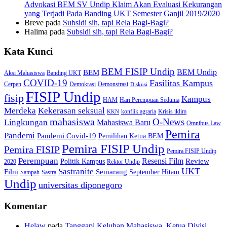
Advokasi BEM SV Undip Klaim Akan Evaluasi Kekurangan
yang Terjadi Pada Banding UKT Semester Ganjil 2019/2020
Breve
pada
Subsidi sih, tapi Rela Bagi-Bagi?
Halima
pada
Subsidi sih, tapi Rela Bagi-Bagi?
Kata Kunci
BEM FISIP Undip
BEM Undip
BEM
Aksi Mahasiswa
Banding UKT
COVID-19
Fasilitas Kampus
Cerpen
Demokrasi
Demonstrasi
Diskusi
FISIP Undip
fisip
Kampus
HAM
Hari Perempuan Sedunia
Kekerasan seksual
Merdeka
konflik agraria
Krisis iklim
KKN
mahasiswa
O-News
Lingkungan
Mahasiswa Baru
Omnibus Law
Pemira
Pandemi
Pandemi Covid-19
Pemilihan Ketua BEM
Pemira FISIP Undip
Pemira FISIP
Pemira FISIP Undip
Perempuan
Resensi Film
Review
Politik Kampus
2020
Rektor Undip
Sastranite
UKT
Film
Semarang
September Hitam
Sampah
Sastra
Undip
universitas diponegoro
Komentar
Helaw
pada
Tanggapi Keluhan Mahasiswa, Ketua Divisi